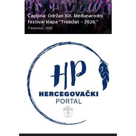
ć
 Alda
Čapljina: Održan XIX. Međunarodni
Čapljina:
festival klapa “Trebižat – 2026.”
Olivera K
7 kolovoza, 2026
7 kolovoza, 2