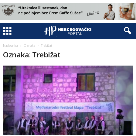
Naslovnica
Oznake
Trebižat
Oznaka: Trebižat