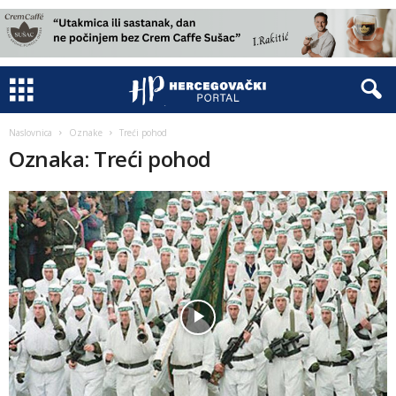
Naslovnica
Oznake
Treći pohod
Oznaka: Treći pohod