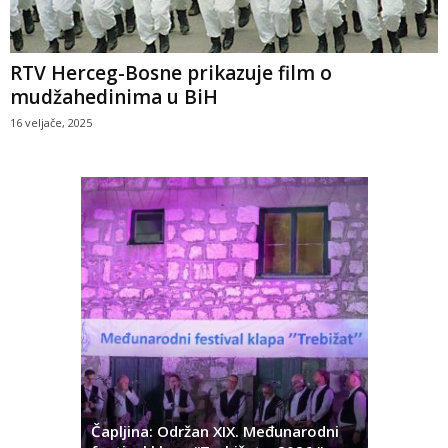
RTV Herceg-Bosne prikazuje film o
mudžahedinima u BiH
16 veljače, 2025
ć
 Alda
Čapljina: Održan XIX. Međunarodni
Čapljina: