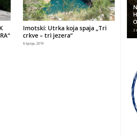
N
Klavirski recital Olivera Kerna
H
u sklopu ARDEA 2026.
O
K
Imotski: Utrka koja spaja „Tri
6 kolovoza, 2026
5 
ERA“
crkve – tri jezera“
6 lipnja, 2019