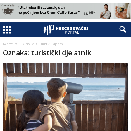
Naslovnica
Oznake
Turistički djelatnik
Oznaka: turistički djelatnik