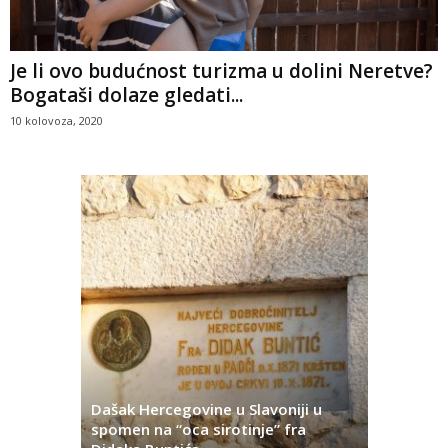
Je li ovo budućnost turizma u dolini Neretve?
Bogataši dolaze gledati...
10 kolovoza, 2020
Dašak Hercegovine u Slavoniji u
titutivna
spomen na “oca sirotinje” fra
Što se ne