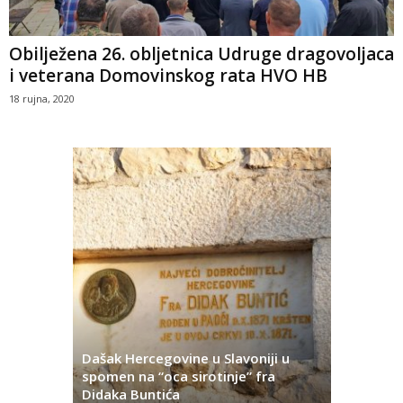
Obilježena 26. obljetnica Udruge dragovoljaca
i veterana Domovinskog rata HVO HB
18 rujna, 2020
Dašak Hercegovine u Slavoniji u
titutivna
spomen na “oca sirotinje” fra
Što se ne
Didaka Buntića
najvećih l