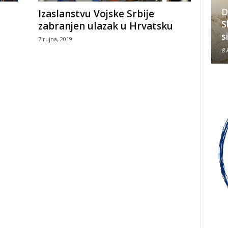
D
Izaslanstvu Vojske Srbije
Hrvati su jedan od tri
S
zabranjen ulazak u Hrvatsku
konstitutivna naroda u BiH
s
7 rujna, 2019
8 kolovoza, 2026
8 