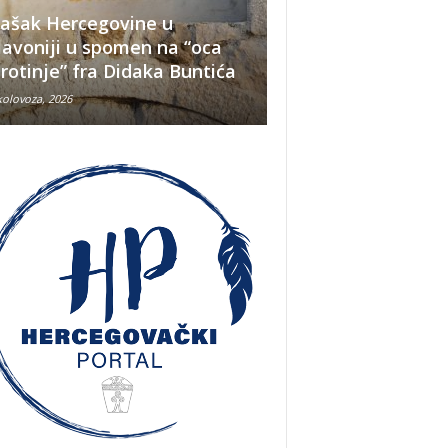
ašak Hercegovine u
lavoniji u spomen na “oca
Što se nekada jelo
irotinje” fra Didaka Buntića
najvećih ljetnih v
kolovoza, 2026
8 kolovoza, 2026