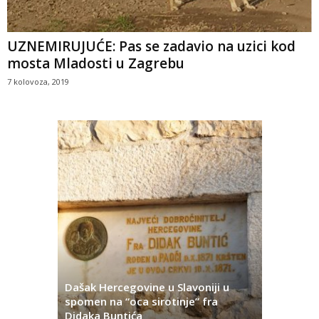
UZNEMIRUJUĆE: Pas se zadavio na uzici kod
mosta Mladosti u Zagrebu
7 kolovoza, 2019
Dašak Hercegovine u Slavoniji u
titutivna
spomen na “oca sirotinje” fra
Što se ne
Didaka Buntića
najvećih l