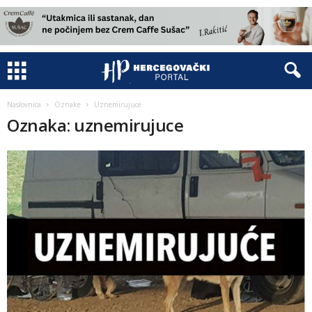
Naslovnica
Oznake
Uznemirujuce
Oznaka: uznemirujuce