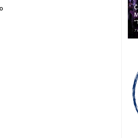
Da li je Janjevac Biskup Palić
Č
io
ljubomoran na nadbiskupa
M
Alda Cavallija?
“
7 kolovoza, 2026
7 