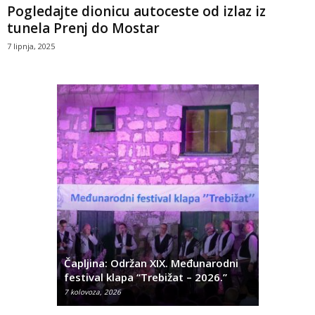
Pogledajte dionicu autoceste od izlaz iz
tunela Prenj do Mostar
7 lipnja, 2025
ć
 Alda
Čapljina: Održan XIX. Međunarodni
Čapljina:
festival klapa “Trebižat – 2026.”
Olivera K
7 kolovoza, 2026
7 kolovoza, 2