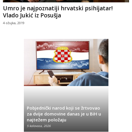
Umro je najpoznatiji hrvatski psihijatar!
Vlado Jukić iz Posušja
4 ožujka, 2019
Pobjednički narod koji se žrtvovao
Hrvata iz
za dvije domovine danas je u BiH u
Pobjeda u
najtežem položaju
značenje 
5 kolovoza, 2026
5 kolovoza, 2