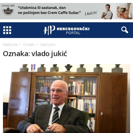
Naslovnica
Oznake
Vlado jukić
Oznaka: vlado jukić