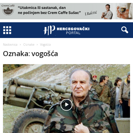
Naslovnica
Oznake
Vogošća
Oznaka: vogošća