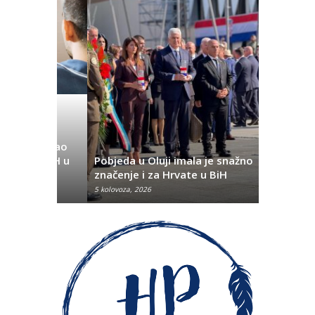
žrtvovao
 u BiH u
Pobjeda u Oluji imala je snažno
Je li u M
značenje i za Hrvate u BiH
djelo” i št
5 kolovoza, 2026
29 srpnja, 202