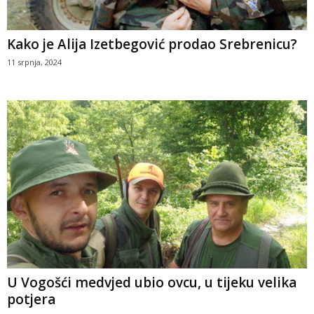
Kako je Alija Izetbegović prodao Srebrenicu?
11 srpnja, 2024
U Vogošći medvjed ubio ovcu, u tijeku velika
potjera