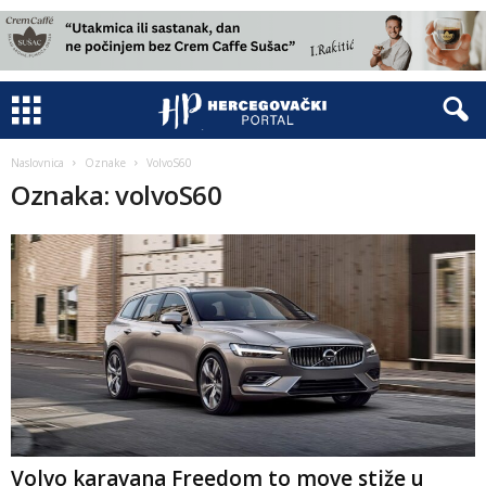
Naslovnica
Oznake
VolvoS60
Oznaka: volvoS60
Volvo karavana Freedom to move stiže u