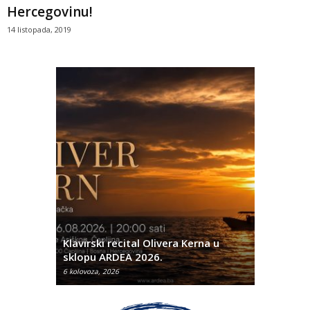
Hercegovinu!
14 listopada, 2019
profesora
Klavirski recital Olivera Kerna u
Neizbrisi
sklopu ARDEA 2026.
BiH u Ope
6 kolovoza, 2026
5 kolovoza, 2