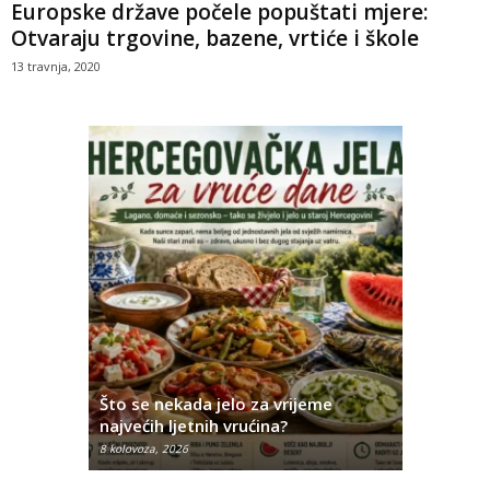
Europske države počele popuštati mjere:
Otvaraju trgovine, bazene, vrtiće i škole
13 travnja, 2020
iji u
fra
Što se nekada jelo za vrijeme
Ovo su na
najvećih ljetnih vrućina?
Hercegov
8 kolovoza, 2026
8 kolovoza, 2