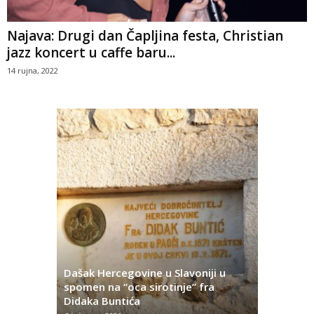
Najava: Drugi dan Čapljina festa, Christian
jazz koncert u caffe baru...
14 rujna, 2022
Dašak Hercegovine u Slavoniji u
titutivna
spomen na “oca sirotinje” fra
Što se ne
Didaka Buntića
najvećih l