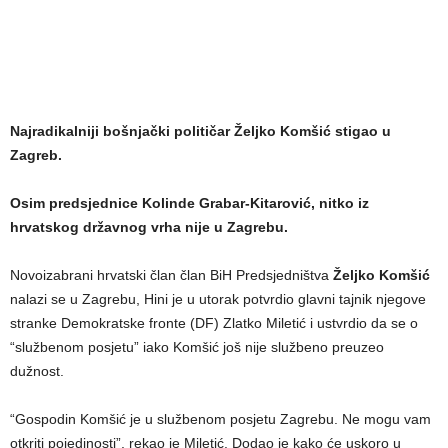
Najradikalniji bošnjački političar Željko Komšić stigao u
Zagreb.
Osim predsjednice Kolinde Grabar-Kitarović, nitko iz
hrvatskog državnog vrha nije u Zagrebu.
Novoizabrani hrvatski član član BiH Predsjedništva
Željko Komšić
nalazi se u Zagrebu, Hini je u utorak potvrdio glavni tajnik njegove
stranke Demokratske fronte (DF) Zlatko Miletić i ustvrdio da se o
“službenom posjetu” iako Komšić još nije službeno preuzeo
dužnost.
“Gospodin Komšić je u službenom posjetu Zagrebu. Ne mogu vam
otkriti pojedinosti”, rekao je Miletić. Dodao je kako će uskoro u