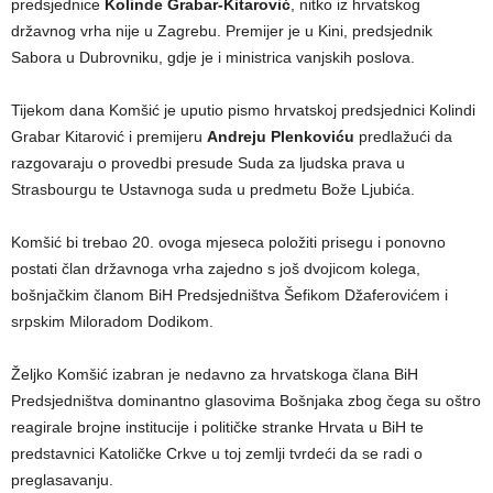
predsjednice
Kolinde Grabar-Kitarović
, nitko iz hrvatskog
državnog vrha nije u Zagrebu. Premijer je u Kini, predsjednik
Sabora u Dubrovniku, gdje je i ministrica vanjskih poslova.
Tijekom dana Komšić je uputio pismo hrvatskoj predsjednici Kolindi
Grabar Kitarović i premijeru
Andreju Plenkoviću
predlažući da
razgovaraju o provedbi presude Suda za ljudska prava u
Strasbourgu te Ustavnoga suda u predmetu Bože Ljubića.
Komšić bi trebao 20. ovoga mjeseca položiti prisegu i ponovno
postati član državnoga vrha zajedno s još dvojicom kolega,
bošnjačkim članom BiH Predsjedništva Šefikom Džaferovićem i
srpskim Miloradom Dodikom.
Željko Komšić izabran je nedavno za hrvatskoga člana BiH
Predsjedništva dominantno glasovima Bošnjaka zbog čega su oštro
reagirale brojne institucije i političke stranke Hrvata u BiH te
predstavnici Katoličke Crkve u toj zemlji tvrdeći da se radi o
preglasavanju.