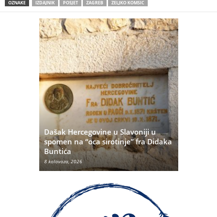
OZNAKE
IZDAJNIK
POSJET
ZAGREB
ZELJKO KOMSIC
Dašak Hercegovine u Slavoniji u
titutivna
spomen na “oca sirotinje” fra Didaka
Što se ne
Buntića
najvećih 
8 kolovoza, 2026
8 kolovoza, 20