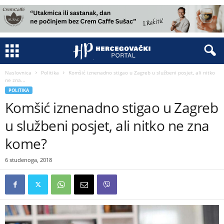
Naslovnica
Politika
Komšić iznenadno stigao u Zagreb u službeni posjet, ali nitko
ne zna...
POLITIKA
Komšić iznenadno stigao u Zagreb
u službeni posjet, ali nitko ne zna
kome?
6 studenoga, 2018