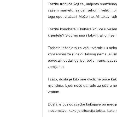
Tražite trgovca koji će, umjesto snuždeno
vašem marketu, sa osmijehom i velikim pr
toga opet vraćati? Može i to. Ali takav r
Tražite konobara ili kuhara koji će u vaš
klijentelu? Sigurno ima i takvih, ali oni 
Trebate inženjera za vašu tvornicu u nekoj
konzervom za ručak? Takvog nema, ali ima 
povećali, dodali gorivo, bolju hranu, pauz
zemljama.
I zato, dosta je bilo one dvolične priče k
nije istina. Ljudi neće da rade za siću u
vratom.
Dosta je poslodavačke kuknjave po mediji
inozemstvo, kako je situacija teška, ka