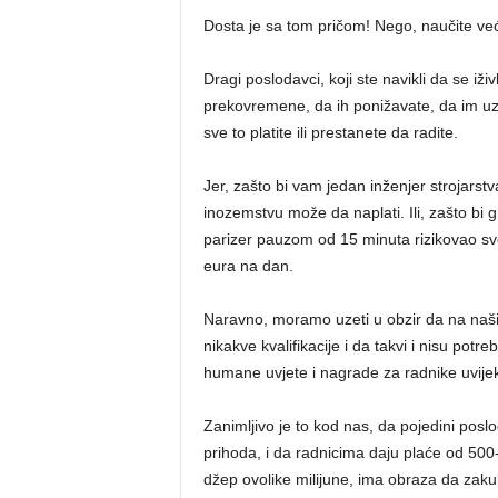
Dosta je sa tom pričom! Nego, naučite već
Dragi poslodavci, koji ste navikli da se iž
prekovremene, da ih ponižavate, da im uzi
sve to platite ili prestanete da radite.
Jer, zašto bi vam jedan inženjer strojarstv
inozemstvu može da naplati. Ili, zašto bi
parizer pauzom od 15 minuta rizikovao svo
eura na dan.
Naravno, moramo uzeti u obzir da na naši
nikakve kvalifikacije i da takvi i nisu potr
humane uvjete i nagrade za radnike uvijek ć
Zanimljivo je to kod nas, da pojedini poslo
prihoda, i da radnicima daju plaće od 500
džep ovolike milijune, ima obraza da zaku