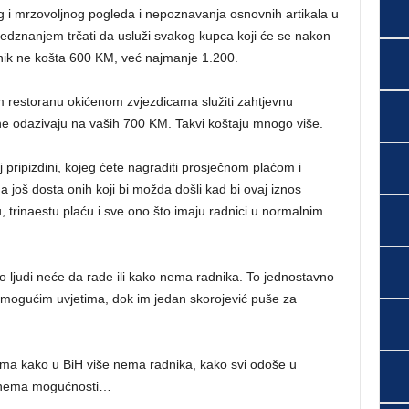
g i mrzovoljnog pogleda i nepoznavanja osnovnih artikala u
edznanjem trčati da usluži svakog kupca koji će se nakon
adnik ne košta 600 KM, već najmanje 1.200.
em restoranu okićenom zvjezdicama služiti zahtjevnu
se ne odazivaju na vaših 700 KM. Takvi koštaju mnogo više.
 pripizdini, kojeg ćete nagraditi prosječnom plaćom i
još dosta onih koji bi možda došli kad bi ovaj iznos
u, trinaestu plaću i sve ono što imaju radnici u normalnim
ako ljudi neće da rade ili kako nema radnika. To jednostavno
 nemogućim uvjetima, dok im jedan skorojević puše za
ma kako u BiH više nema radnika, kako svi odoše u
ko nema mogućnosti…