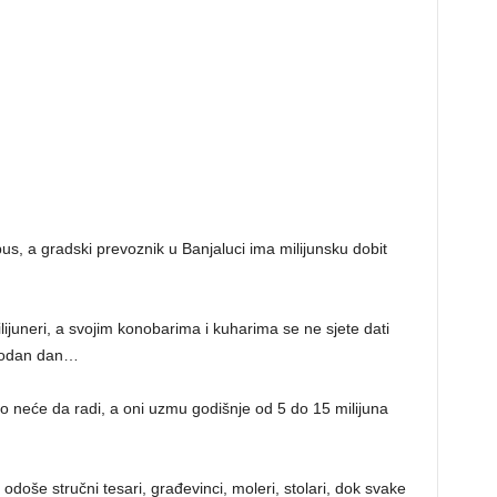
us, a gradski prevoznik u Banjaluci ima milijunsku dobit
ilijuneri, a svojim konobarima i kuharima se ne sjete dati
obodan dan…
ko neće da radi, a oni uzmu godišnje od 5 do 15 milijuna
 odoše stručni tesari, građevinci, moleri, stolari, dok svake