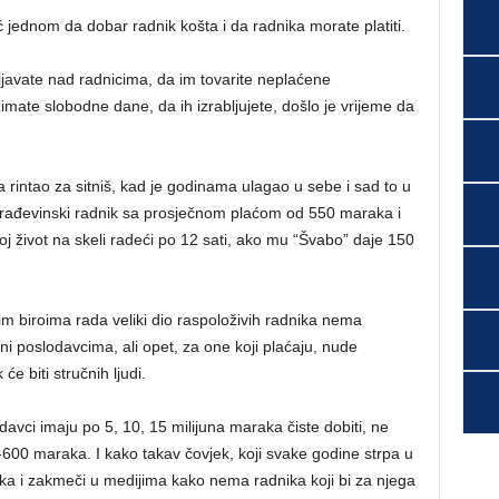
 jednom da dobar radnik košta i da radnika morate platiti.
ivljavate nad radnicima, da im tovarite neplaćene
mate slobodne dane, da ih izrabljujete, došlo je vrijeme da
a rintao za sitniš, kad je godinama ulagao u sebe i sad to u
 građevinski radnik sa prosječnom plaćom od 550 maraka i
j život na skeli radeći po 12 sati, ako mu “Švabo” daje 150
m biroima rada veliki dio raspoloživih radnika nema
ebni poslodavcima, ali opet, za one koji plaćaju, nude
e biti stručnih ljudi.
davci imaju po 5, 10, 15 milijuna maraka čiste dobiti, ne
-600 maraka. I kako takav čovjek, koji svake godine strpa u
ka i zakmeči u medijima kako nema radnika koji bi za njega