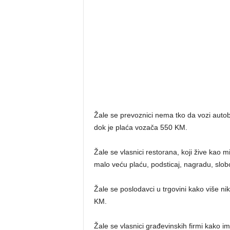
Žale se prevoznici nema tko da vozi autob
dok je plaća vozača 550 KM.
Žale se vlasnici restorana, koji žive kao m
malo veću plaću, podsticaj, nagradu, sl
Žale se poslodavci u trgovini kako više ni
KM.
Žale se vlasnici građevinskih firmi kako im