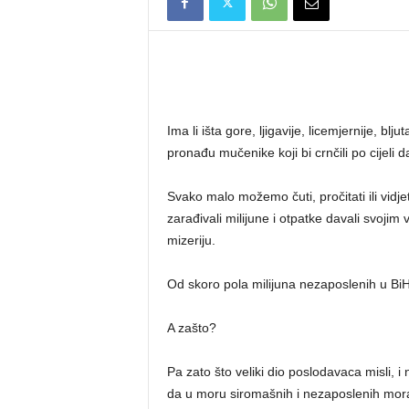
Ima li išta gore, ljigavije, licemjernije, b
pronađu mučenike koji bi crnčili po cijeli 
Svako malo možemo čuti, pročitati ili vidje
zarađivali milijune i otpatke davali svojim 
mizeriju.
Od skoro pola milijuna nezaposlenih u B
A zašto?
Pa zato što veliki dio poslodavaca misli, i
da u moru siromašnih i nezaposlenih mora uv