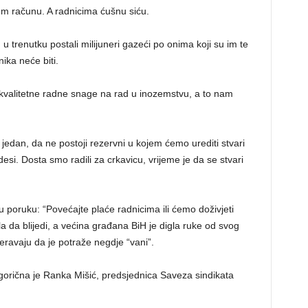
om računu. A radnicima ćušnu siću.
u trenutku postali milijuneri gazeći po onima koji su im te
nika neće biti.
valitetne radne snage na rad u inozemstvu, a to nam
jedan, da ne postoji rezervni u kojem ćemo urediti stvari
desi. Dosta smo radili za crkavicu, vrijeme je da se stvari
nu poruku: “Povećajte plaće radnicima ili ćemo doživjeti
 da blijedi, a većina građana BiH je digla ruke od svog
mjeravaju da je potraže negdje “vani”.
egorična je Ranka Mišić, predsjednica Saveza sindikata