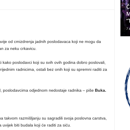
Da li je Janjevac Biskup Palić
Č
ljubomoran na nadbiskupa
M
Alda Cavallija?
“
7 kolovoza, 2026
7 
ljutavije od cmizdrenja jadnih poslodavaca koji ne mogu da
dan za neku crkavicu.
ti kako poslodavci koji su svih ovih godina dobro poslovali,
vrijednim radnicima, ostali bez onih koji su spremni raditi za
iH, poslodavcima odjednom nedostaje radnika – piše
Buka.
 na takvom razmišljanju su sagradili svoja poslovna carstva,
ijek biti budala koji će raditi za siću.