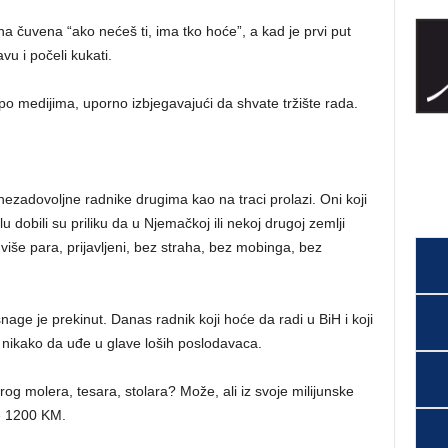
ona čuvena “ako nećeš ti, ima tko hoće”, a kad je prvi put
vu i počeli kukati.
i po medijima, uporno izbjegavajući da shvate tržište rada.
 nezadovoljne radnike drugima kao na traci prolazi. Oni koji
 dobili su priliku da u Njemačkoj ili nekoj drugoj zemlji
še para, prijavljeni, bez straha, bez mobinga, bez
snage je prekinut. Danas radnik koji hoće da radi u BiH i koji
o nikako da uđe u glave loših poslodavaca.
og molera, tesara, stolara? Može, ali iz svoje milijunske
e 1200 KM.