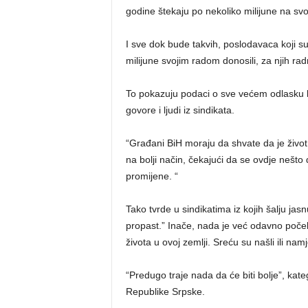
godine štekaju po nekoliko milijune na sv
I sve dok bude takvih, poslodavaca koji su 
milijune svojim radom donosili, za njih rad
To pokazuju podaci o sve većem odlasku k
govore i ljudi iz sindikata.
“Građani BiH moraju da shvate da je život 
na bolji način, čekajući da se ovdje nešto 
promijene. “
Tako tvrde u sindikatima iz kojih šalju jas
propast.” Inače, nada je već odavno počela
života u ovoj zemlji. Sreću su našli ili na
“Predugo traje nada da će biti bolje”, kat
Republike Srpske.