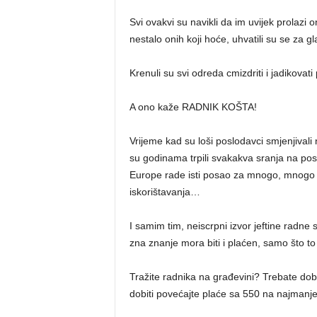
Svi ovakvi su navikli da im uvijek prolazi 
nestalo onih koji hoće, uhvatili su se za gla
Krenuli su svi odreda cmizdriti i jadikovat
A ono kaže RADNIK KOŠTA!
Vrijeme kad su loši poslodavci smjenjivali
su godinama trpili svakakva sranja na poslu
Europe rade isti posao za mnogo, mnogo vi
iskorištavanja…
I samim tim, neiscrpni izvor jeftine radne 
zna znanje mora biti i plaćen, samo što t
Tražite radnika na građevini? Trebate dobr
dobiti povećajte plaće sa 550 na najmanj