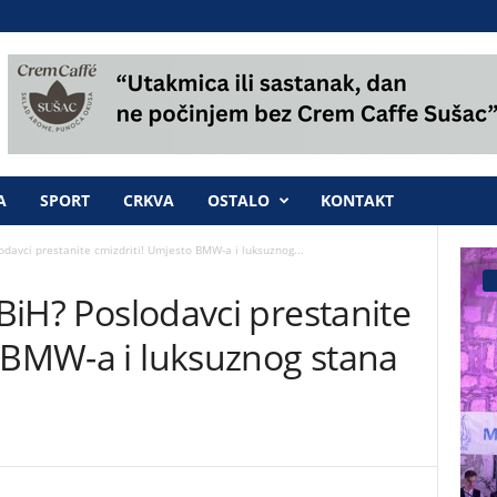
A
SPORT
CRKVA
OSTALO
KONTAKT
lodavci prestanite cmizdriti! Umjesto BMW-a i luksuznog...
 BiH? Poslodavci prestanite
o BMW-a i luksuznog stana