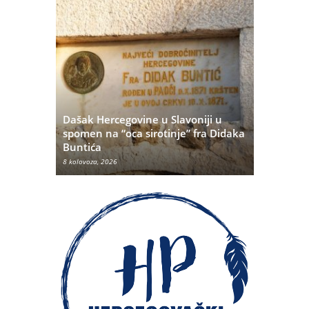
Dašak Hercegovine u Slavoniji u
titutivna
spomen na “oca sirotinje” fra Didaka
Što se ne
Buntića
najvećih 
8 kolovoza, 2026
8 kolovoza, 20