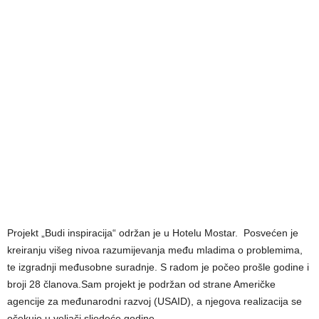
Projekt „Budi inspiracija“ održan je u Hotelu Mostar. Posvećen je
kreiranju višeg nivoa razumijevanja među mladima o problemima,
te izgradnji međusobne suradnje. S radom je počeo prošle godine i
broji 28 članova.Sam projekt je podržan od strane Američke
agencije za međunarodni razvoj (USAID), a njegova realizacija se
očekuje u veljači sljedeće godine.