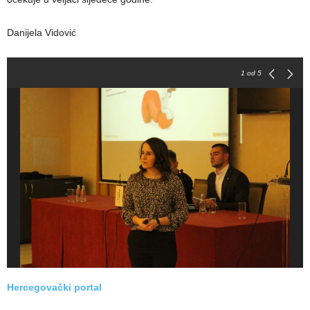
Danijela Vidović
1
od 5
Hercegovački portal