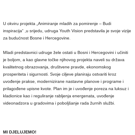
U okviru projekta „Animiranje mladih za pomirenje – Budi
inspiracija“ ,u srijedu, udruga Youth Vision predstavila je svoje vizije
za budućnost Bosne i Hercegovine.
Mladi predstavnici udruge žele ostati u Bosni i Hercegovini i učiniti
je boljom, a kao glavne točke njihovog projekta naveli su država
kvalitetnog obrazovanja, društvene pravde, ekonomskog
prosperiteta i sigurnosti. Svoje ciljeve planiraju ostvariti kroz
uvođenje prakse, modernizirane nastavne planove i programe i
prilagođene upisne kvote. Plan im je i uvođenje poreza na luksuz i
kladionice kao i reguliranje rabljenja energenata, uvođenje
videonadzora u gradovima i poboljšanje rada žurnih službi.
MI DJELUJEMO!