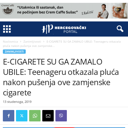
Naslovnica
Zanimljivosti
E-CIGARETE SU GA ZAMALO UBILE: Teenageru otkazala
pluća nakon pušenja ove zamjenske...
ZANIMLJIVOSTI
E-CIGARETE SU GA ZAMALO
UBILE: Teenageru otkazala pluća
nakon pušenja ove zamjenske
cigarete
13 studenoga, 2019