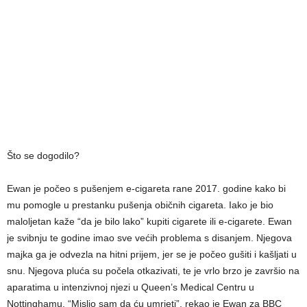
Što se dogodilo?
Ewan je počeo s pušenjem e-cigareta rane 2017. godine kako bi
mu pomogle u prestanku pušenja običnih cigareta. Iako je bio
maloljetan kaže “da je bilo lako” kupiti cigarete ili e-cigarete. Ewan
je svibnju te godine imao sve većih problema s disanjem. Njegova
majka ga je odvezla na hitni prijem, jer se je počeo gušiti i kašljati u
snu. Njegova pluća su počela otkazivati, te je vrlo brzo je završio na
aparatima u intenzivnoj njezi u Queen’s Medical Centru u
Nottinghamu. “Mislio sam da ću umrjeti”, rekao je Ewan za BBC