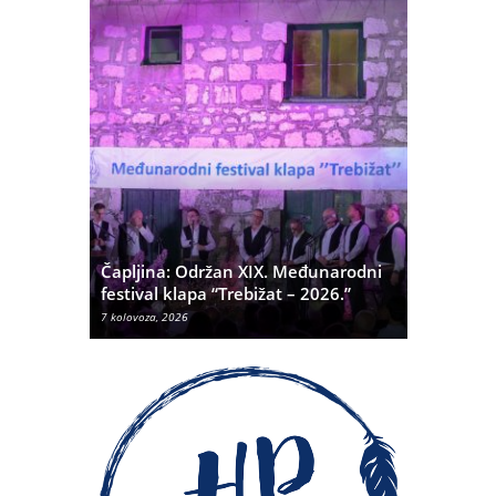
ć
 Alda
Čapljina: Održan XIX. Međunarodni
Čapljina:
festival klapa “Trebižat – 2026.”
Olivera K
7 kolovoza, 2026
7 kolovoza, 20