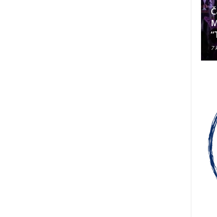
Da li je Janjevac Biskup Palić
Č
ljubomoran na nadbiskupa
M
Alda Cavallija?
“
7 kolovoza, 2026
7 