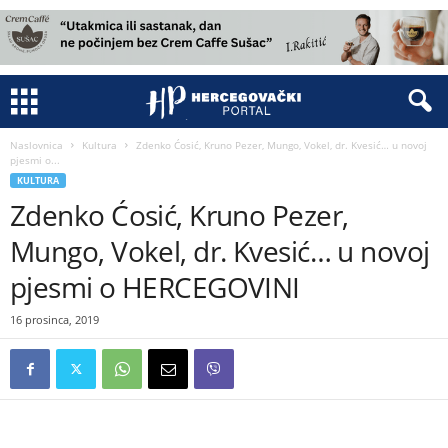
Naslovnica
Kultura
Zdenko Ćosić, Kruno Pezer, Mungo, Vokel, dr. Kvesić… u novoj
pjesmi o...
KULTURA
Zdenko Ćosić, Kruno Pezer,
Mungo, Vokel, dr. Kvesić… u novoj
pjesmi o HERCEGOVINI
16 prosinca, 2019