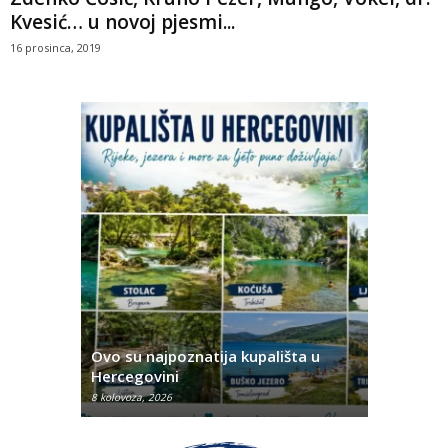
Kvesić… u novoj pjesmi...
16 prosinca, 2019
eme
Ovo su najpoznatija kupališta u
Ovo je 21 
Hercegovini
u BiH
8 kolovoza, 2026
8 kolovoza, 2