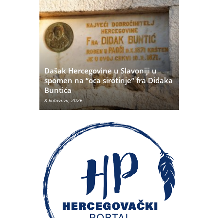
Dašak Hercegovine u Slavoniji u
titutivna
spomen na “oca sirotinje” fra Didaka
Što se ne
Buntića
najvećih 
8 kolovoza, 2026
8 kolovoza, 20