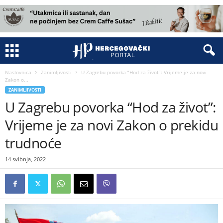
Naslovnica
Zanimljivosti
U Zagrebu povorka “Hod za život”: Vrijeme je za novi
Zakon o...
ZANIMLJIVOSTI
U Zagrebu povorka “Hod za život”:
Vrijeme je za novi Zakon o prekidu
trudnoće
14 svibnja, 2022