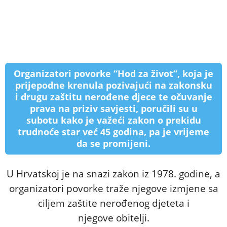
Organizatori povorke “Hod za život”, koja je
prijepodne krenula pozivajući na zakonsku
i drugu zaštitu nerođene djece te očuvanje
prava na priziv savjesti, poručili su u
subotu kako je važeći zakon o prekidu
trudnoće star već 45 godina, pa je vrijeme
da se promijeni.
U Hrvatskoj je na snazi zakon iz 1978. godine, a
organizatori povorke traže njegove izmjene sa
ciljem zaštite nerođenog djeteta i
njegove obitelji.