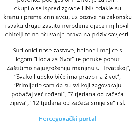
okupilo se ispred zgrade HNK odakle su
krenuli prema Zrinjevcu, uz pozive na zakonsku
i svaku drugu zaštitu nerođene djece i njihovih
obitelji te na očuvanje prava na priziv savjesti.
Sudionici nose zastave, balone i majice s
logom “Hoda za život” te poruke poput
“Zaštitimo najugroženiju manjinu u Hrvatskoj”,
“Svako ljudsko biće ima pravo na život”,
“Primijetio sam da su svi koji zagovaraju
pobačaj već rođeni”, “7 tjedana od začeća
zijeva”, “12 tjedana od začeća smije se” i sl.
Hercegovački portal