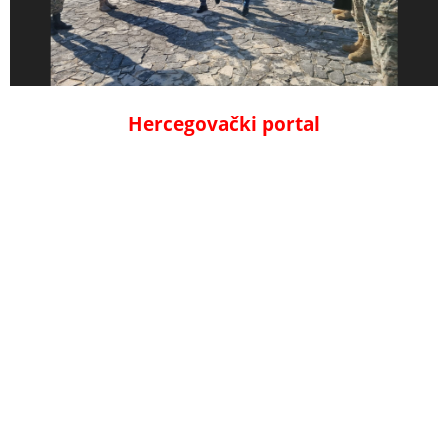
Hercegovački porta
l