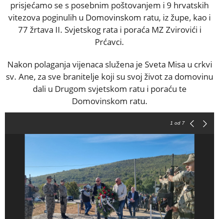
prisjećamo se s posebnim poštovanjem i 9 hrvatskih
vitezova poginulih u Domovinskom ratu, iz župe, kao i
77 žrtava II. Svjetskog rata i poraća MZ Zvirovići i
Prćavci.
Nakon polaganja vijenaca služena je Sveta Misa u crkvi
sv. Ane, za sve branitelje koji su svoj život za domovinu
dali u Drugom svjetskom ratu i poraću te
Domovinskom ratu.
1
od 7