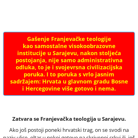
Gašenje Franjevačke teologije
kao samostalne visokoobrazovne
institucije u Sarajevu, nakon stoljeća
postojanja, nije samo administrativna
odluka, to je i svojevrsna civilizacijska
poruka. I to poruka s vrlo jasnim
sadržajem: Hrvata u glavnom gradu Bosne
i Hercegovine više gotovo i nema.
Zatvara se Franjevačka teologija u Sarajevu.
Ako još postoji poneki hrvatski trag, on se svodi na
naziv ulice, oltar u nekoj gotovo pa skrivenoj crkvi ili, još