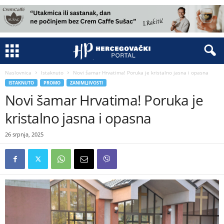
Naslovnica
Istaknuto
Novi šamar Hrvatima! Poruka je kristalno jasna i opasna
ISTAKNUTO
PROMO
ZANIMLJIVOSTI
Novi šamar Hrvatima! Poruka je
kristalno jasna i opasna
26 srpnja, 2025