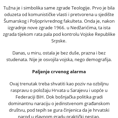
Tužna je i simbolika same zgrade Teologije. Prvo je bila
oduzeta od komunističke vlasti i pretvorena u sjedište
Šumarskog i Poljoprivrednog fakulteta. Onda je, nakon
izgradnje nove zgrade 1966. u Nedžarićima, ta ista
zgrada tijekom rata pala pod kontrolu Vojske Republike
Srpske.
Danas, u miru, ostala je bez duše, prazna i bez
studenata. Nije je osvojila vojska, nego demografija.
Paljenje crvenog alarma
Ovaj trenutak treba shvatiti kao poziv na ozbiljnu
raspravu o položaju Hrvata u Sarajevu i uopće u
Federaciji BiH. Dok bošnjačka politika gradi
dominantnu naraciju o jedinstvenom građanskom
društvu, pod tepih se gura činjenica da je hrvatski
narod u glavnom gradu praktički nestao.