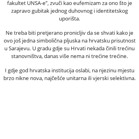
fakultet UNSA-e”, zvuči kao eufemizam za ono što je
zapravo gubitak jednog duhovnog i identitetskog
uporišta.
Ne treba biti pretjerano pronicljiv da se shvati kako je
ovo još jedna simbolična pljuska na hrvatsku prisutnost
u Sarajevu. U gradu gdje su Hrvati nekada činili trećinu
stanovništva, danas više nema ni trećine trećine.
I gdje god hrvatska institucija oslabi, na njezinu mjestu
brzo nikne nova, najčešće unitarna ili vjerski selektivna.