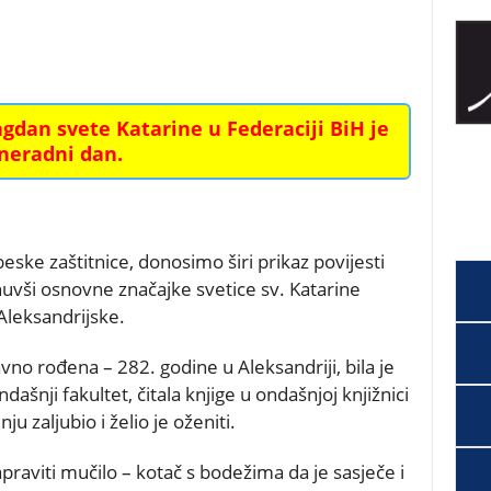
agdan svete Katarine u Federaciji BiH je
neradni dan.
ske zaštitnice, donosimo širi prikaz povijesti
nuvši osnovne značajke svetice sv. Katarine
Aleksandrijske.
avno rođena – 282. godine u Aleksandriji, bila je
ndašnji fakultet, čitala knjige u ondašnjoj knjižnici
nju zaljubio i želio je oženiti.
apraviti mučilo – kotač s bodežima da je sasječe i