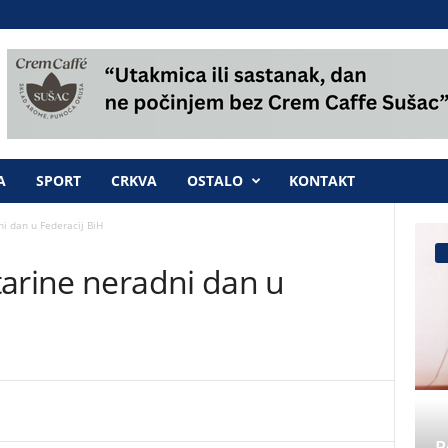
A
SPORT
CRKVA
OSTALO
KONTAKT
i dan u Federacij BiH
tarine neradni dan u
P