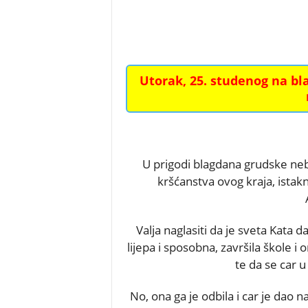
Utorak,
25. studenog na bl
U prigodi blagdana grudske nebe
kršćanstva ovog kraja, istak
Valja naglasiti da je sveta Kata d
lijepa i sposobna, završila škole i o
te da se car u 
No, ona ga je odbila i car je dao n