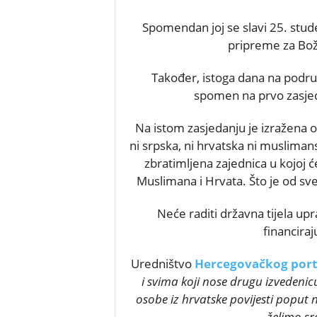
Spomendan joj se slavi 25. stud
pripreme za Boži
Također, istoga dana na područ
spomen na prvo zasje
Na istom zasjedanju je izražena o
ni srpska, ni hrvatska ni musliman
zbratimljena zajednica u kojoj 
Muslimana i Hrvata. Što je od sv
Neće raditi državna tijela up
financira
Uredništvo
Hercegovačkog port
i svima koji nose drugu izvedenicu
osobe iz hrvatske povijesti poput
želimo sr