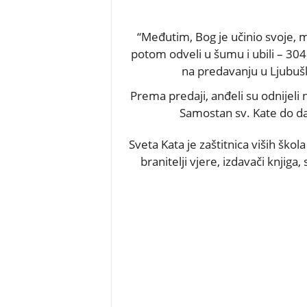
“Međutim, Bog je učinio svoje, muč
potom odveli u šumu i ubili – 304.
na predavanju u Ljubuško
Prema predaji, anđeli su odnijeli n
Samostan sv. Kate do da
Sveta Kata je zaštitnica viših škola i
branitelji vjere, izdavači knjiga, 