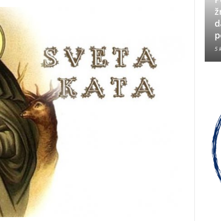
Neizbrisiva uloga HVO-a i
ž
Hrvata iz BiH u Operaciji
d
Oluja
p
5 kolovoza, 2026
5 