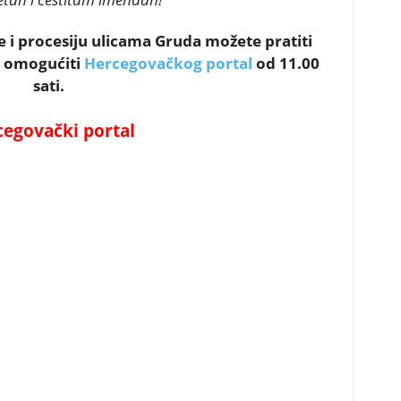
te i procesiju ulicama Gruda možete pratiti
m omogućiti
Hercegovačkog portal
od 11.00
sati.
egovački porta
l