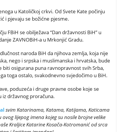
enoga u Katoličkoj crkvi. Od Svete Kate počinju
ć i pjevaju se božićne pjesme.
ju FBiH se obilježava “Dan državnosti BiH” u
danje ZAVNOBiH-a u Mrkonjić Gradu.
dlučnost naroda BiH da njihova zemlja, koja nije
ska, nego i srpska i muslimanska i hrvatska, bude
će biti osigurana puna ravnopravnost svih Srba,
ega toga ostalo, svakodnevno svjedočimo u BiH.
rave, poduzeća i druge pravne osobe koje se
ju iz državnog proračuna.
al
svim Katarinama, Katama, Katijama, Katicama
 ovog lijepog imena kojeg su nosile brojne velike
 naše Kraljice Katarine Kosača-Kotromanić od srca
etan i čestitam imendan!