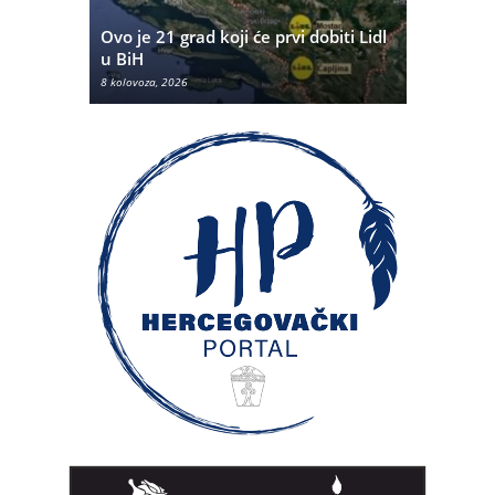
Da li je J
šta u
Ovo je 21 grad koji će prvi dobiti Lidl
ljubomor
u BiH
Cavallija?
8 kolovoza, 2026
7 kolovoza, 20