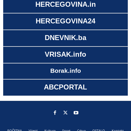
HERCEGOVINA.in
HERCEGOVINA24
DNEVNIK.ba
VRISAK.info
Borak.info
ABCPORTAL
POČETNA
Vijesti
Kultura
Sport
Crkva
OSTALO
Kontakt