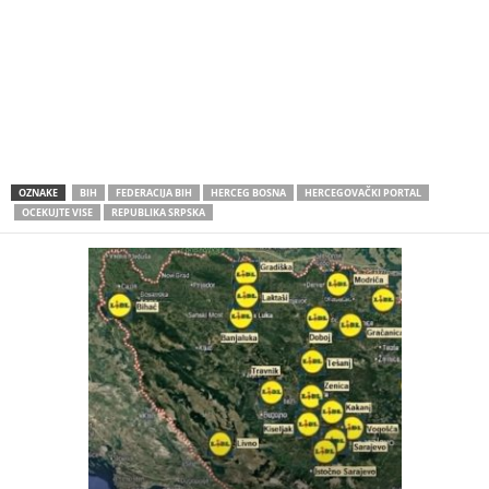
OZNAKE
BIH
FEDERACIJA BIH
HERCEG BOSNA
HERCEGOVAČKI PORTAL
OCEKUJTE VISE
REPUBLIKA SRPSKA