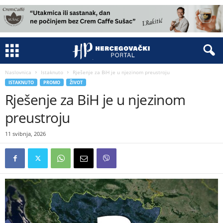
Naslovnica
Istaknuto
Rješenje za BiH je u njezinom preustroju
ISTAKNUTO
PROMO
ŽIVOT
Rješenje za BiH je u njezinom
preustroju
11 svibnja, 2026