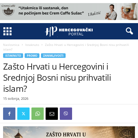
Naslovnica
Istaknuto
Zašto Hrvati u Hercegovini i Srednjoj Bosni nisu prihvatili
islam?
ISTAKNUTO
PROMO
ZANIMLJIVOSTI
Zašto Hrvati u Hercegovini i
Srednjoj Bosni nisu prihvatili
islam?
15 svibnja, 2026