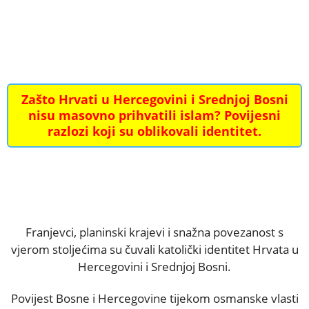
Zašto Hrvati u Hercegovini i Srednjoj Bosni
nisu masovno prihvatili islam? Povijesni
razlozi koji su oblikovali identitet.
Franjevci, planinski krajevi i snažna povezanost s
vjerom stoljećima su čuvali katolički identitet Hrvata u
Hercegovini i Srednjoj Bosni.
Povijest Bosne i Hercegovine tijekom osmanske vlasti