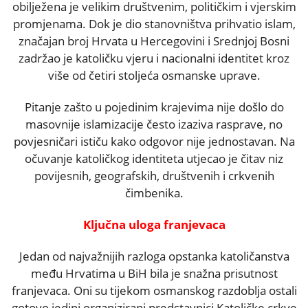
obilježena je velikim društvenim, političkim i vjerskim
promjenama. Dok je dio stanovništva prihvatio islam,
značajan broj Hrvata u Hercegovini i Srednjoj Bosni
zadržao je katoličku vjeru i nacionalni identitet kroz
više od četiri stoljeća osmanske uprave.
Pitanje zašto u pojedinim krajevima nije došlo do
masovnije islamizacije često izaziva rasprave, no
povjesničari ističu kako odgovor nije jednostavan. Na
očuvanje katoličkog identiteta utjecao je čitav niz
povijesnih, geografskih, društvenih i crkvenih
čimbenika.
Ključna uloga franjevaca
Jedan od najvažnijih razloga opstanka katoličanstva
među Hrvatima u BiH bila je snažna prisutnost
franjevaca. Oni su tijekom osmanskog razdoblja ostali
gotovo jedini organizirani predstavnici Katoličke crkve