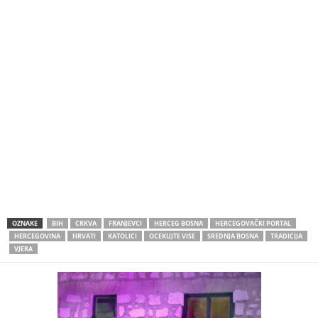
OZNAKE
BIH
CRKVA
FRANJEVCI
HERCEG BOSNA
HERCEGOVAČKI PORTAL
HERCEGOVINA
HRVATI
KATOLICI
OCEKUJTE VISE
SREDNJA BOSNA
TRADICIJA
VJERA