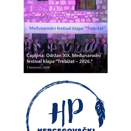
ć
 Alda
Čapljina: Održan XIX. Međunarodni
Čapljina:
festival klapa “Trebižat – 2026.”
Olivera K
7 kolovoza, 2026
7 kolovoza, 20