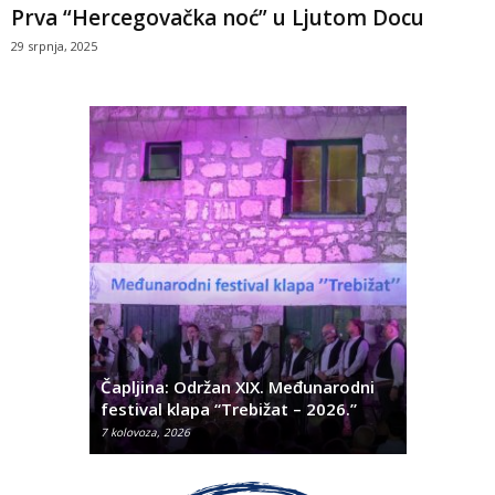
Prva “Hercegovačka noć” u Ljutom Docu
29 srpnja, 2025
ć
 Alda
Čapljina: Održan XIX. Međunarodni
Čapljina:
festival klapa “Trebižat – 2026.”
Olivera K
7 kolovoza, 2026
7 kolovoza, 2