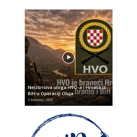
Pobjednič
rna u
Neizbrisiva uloga HVO-a i Hrvata iz
za dvije 
BiH u Operaciji Oluja
najtežem
5 kolovoza, 2026
5 kolovoza, 2