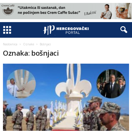
Naslovnica
Oznake
Bošnjaci
Oznaka: bošnjaci