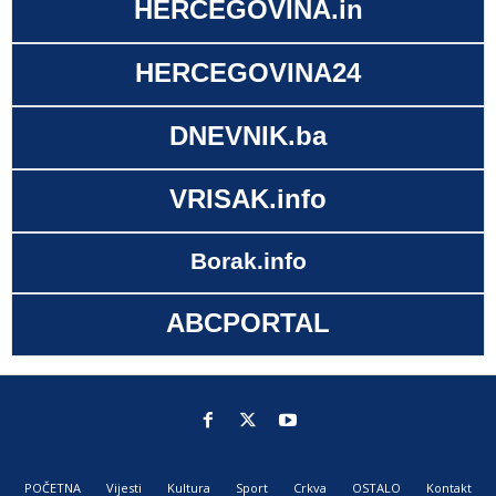
HERCEGOVINA.in
HERCEGOVINA24
DNEVNIK.ba
VRISAK.info
Borak.info
ABCPORTAL
POČETNA
Vijesti
Kultura
Sport
Crkva
OSTALO
Kontakt