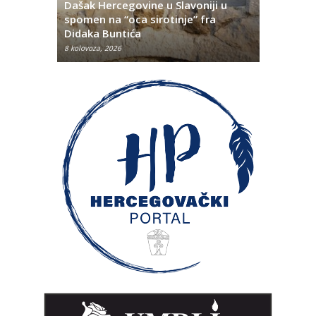
Dašak Hercegovine u Slavoniji u
titutivna
spomen na “oca sirotinje” fra
Što se ne
Didaka Buntića
najvećih l
8 kolovoza, 2026
8 kolovoza, 2