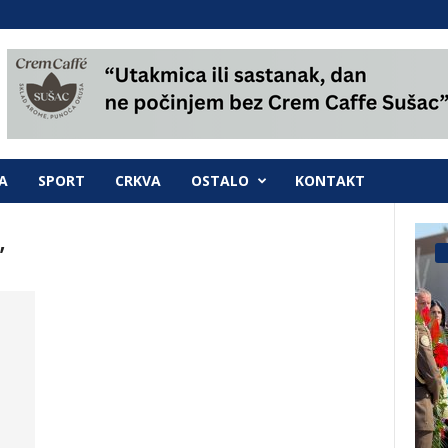
A
SPORT
CRKVA
OSTALO
KONTAKT
”
Pobjednički narod koji se