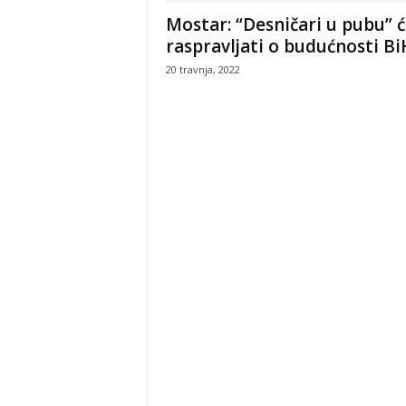
Neizbrisiva uloga 
Mostar: “Desničari u pubu” 
Hrvata iz BiH u Ope
raspravljati o budućnosti Bi
Oluja
20 travnja, 2022
5 kolovoza, 2026