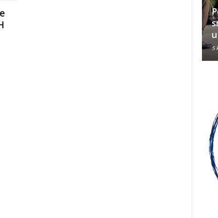
HVO-a i
žrtvovao za dvije domovine
P
će
raciji
danas je u BiH u najtežem
s
H
položaju
u
5 kolovoza, 2026
5 