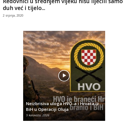
Redovnici u srednjem vijeku nisu liječili samo
duh već i tijelo...
2 srpnja, 2020
Pobjednič
rna u
Neizbrisiva uloga HVO-a i Hrvata iz
za dvije 
BiH u Operaciji Oluja
najtežem
5 kolovoza, 2026
5 kolovoza, 2