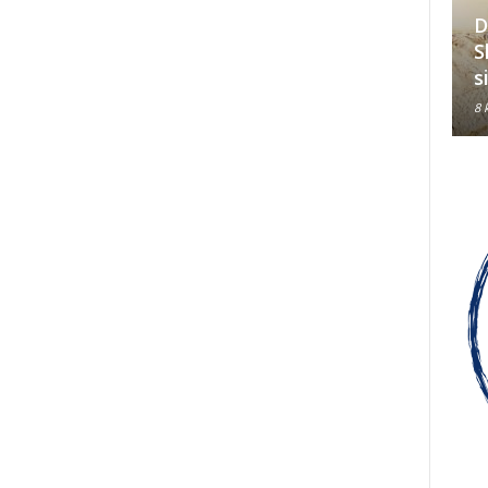
D
Hrvati su jedan od tri
S
konstitutivna naroda u BiH
s
8 kolovoza, 2026
8 