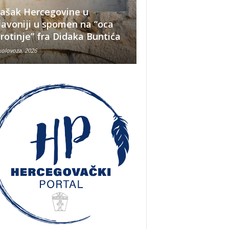
ašak Hercegovine u
lavoniji u spomen na “oca
Što se nekada jelo
irotinje” fra Didaka Buntića
najvećih ljetnih v
kolovoza, 2026
8 kolovoza, 2026