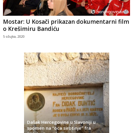
Mostar: U Kosači prikazan dokumentarni film
o Krešimiru Bandiću
5 ožujka, 2020
Dašak Hercegovine u Slavoniji u
titutivna
spomen na “oca sirotinje” fra
Što se ne