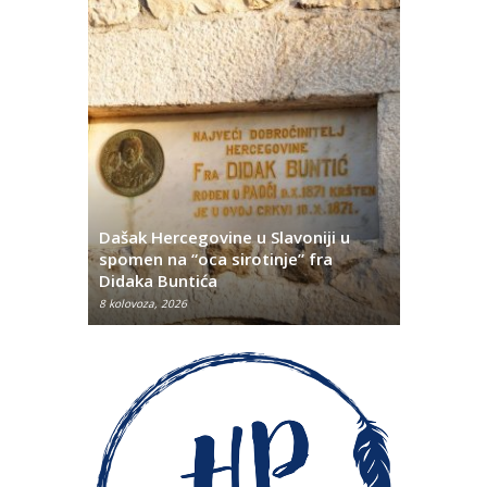
Dašak Hercegovine u Slavoniji u
titutivna
spomen na “oca sirotinje” fra
Što se ne
Didaka Buntića
najvećih l
8 kolovoza, 2026
8 kolovoza, 2