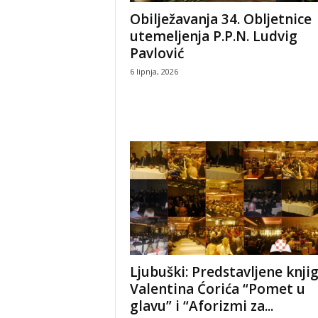
Obilježavanja 34. Obljetnice
utemeljenja P.P.N. Ludvig
Pavlović
6 lipnja, 2026
Ljubuški: Predstavljene knji
Valentina Ćorića “Pomet u
glavu” i “Aforizmi za...