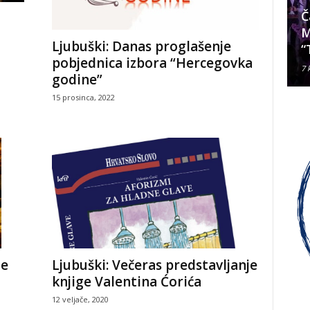
Da li je Janjevac Biskup Palić
Č
ljubomoran na nadbiskupa
M
Ljubuški: Danas proglašenje
Alda Cavallija?
“
pobjednica izbora “Hercegovka
7 kolovoza, 2026
7 
godine”
15 prosinca, 2022
Ljubuški: Večeras predstavljanje
ge
knjige Valentina Ćorića
12 veljače, 2020