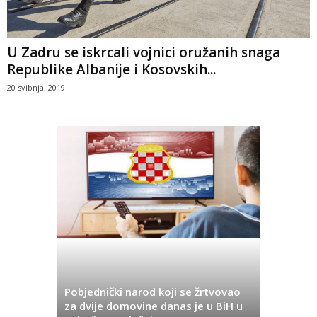
U Zadru se iskrcali vojnici oružanih snaga
Republike Albanije i Kosovskih...
20 svibnja, 2019
Pobjednički narod koji se žrtvovao
Hrvata iz
za dvije domovine danas je u BiH u
Pobjeda u