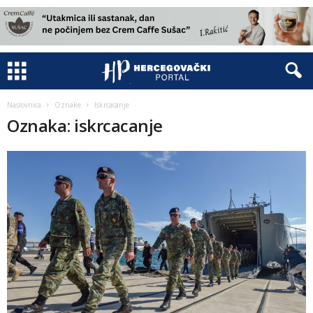
Naslovnica
Oznake
Iskrcacanje
Oznaka: iskrcacanje