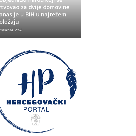
rtvovao za dvije domovine
Pobjeda u Oluji im
anas je u BiH u najtežem
snažno značenje i
oložaju
u BiH
kolovoza, 2026
5 kolovoza, 2026