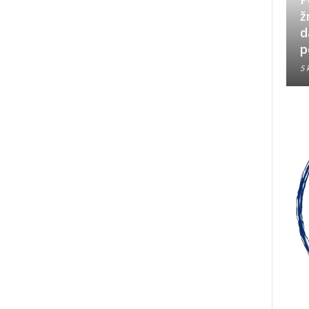
Neizbrisiva uloga HVO-a i
ž
Hrvata iz BiH u Operaciji
d
Oluja
p
5 kolovoza, 2026
5 