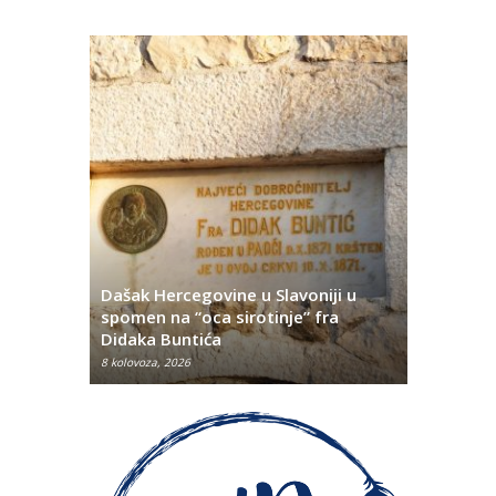
Dašak Hercegovine u Slavoniji u
titutivna
spomen na “oca sirotinje” fra
Što se ne
Didaka Buntića
najvećih l
8 kolovoza, 2026
8 kolovoza, 2