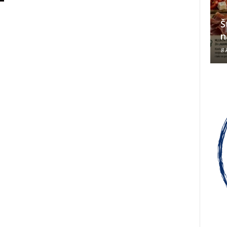
Dašak Hercegovine u
tri
Slavoniji u spomen na “oca
Š
da u BiH
sirotinje” fra Didaka Buntića
n
8 kolovoza, 2026
8 