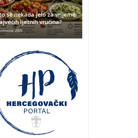
to se nekada jelo za vrijeme
Ovo su najpoznati
ajvećih ljetnih vrućina?
kupališta u Herce
kolovoza, 2026
8 kolovoza, 2026