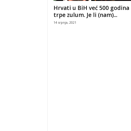
Hrvati u BiH već 500 godina
Hrvati su jedan od 
trpe zulum. Je li (nam)...
konstitutivna naro
14 srpnja, 2021
8 kolovoza, 2026