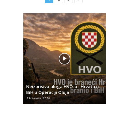
Pobjednič
rna u
Neizbrisiva uloga HVO-a i Hrvata iz
za dvije 
BiH u Operaciji Oluja
najtežem
5 kolovoza, 2026
5 kolovoza, 2