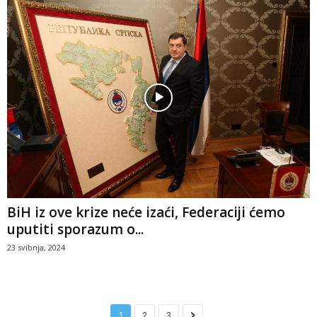
BiH iz ove krize neće izaći, Federaciji ćemo
uputiti sporazum o...
23 svibnja, 2024
1
2
3