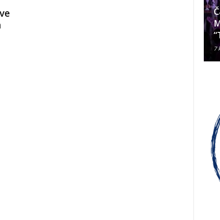
Da li je Janjevac Biskup Palić
Č
ve
ljubomoran na nadbiskupa
M
n
Alda Cavallija?
“
7 kolovoza, 2026
7 