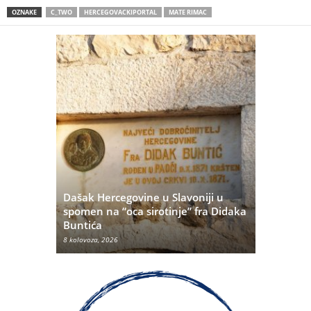
OZNAKE
C_TWO
HERCEGOVACKIPORTAL
MATE RIMAC
Dašak Hercegovine u Slavoniji u
titutivna
spomen na “oca sirotinje” fra Didaka
Što se ne
Buntića
najvećih 
8 kolovoza, 2026
8 kolovoza, 20