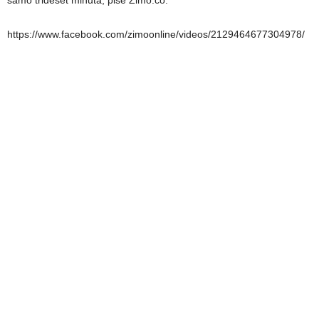
samo trideset minuta, piše Zimo.co.
https://www.facebook.com/zimoonline/videos/2129464677304978/