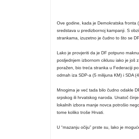
Ove godine, kada je Demokratska fronta (
sredstava u predizbornoj kampanji. S obz
strankama, izuzetno je čudno to što se D
Lako je provjeriti da je DF potpuno maknu
posljednjem izbornom ciklusu iako je još z
poražen, bio treća stranka u Federaciji po
odmah iza SDP-a (5 milijuna KM) i SDA (4
Mnogima je već tada bilo čudno odakle DF-u
srpskog ili hrvatskog naroda. Unatoč činjen
lokalnih izbora manje novca potrošio nego D
tome koliko troše Hrvati.
U “mazanju očiju” prste su, lako je moguće