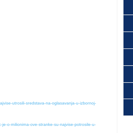
najvise-utrosili-sredstava-na-oglasavanja-u-izbornoj-
ec-je-o-milionima-ove-stranke-su-najvise-potrosile-u-