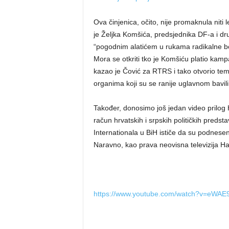
Ova činjenica, očito, nije promaknula nit
je Željka Komšića, predsjednika DF-a i d
“pogodnim alatićem u rukama radikalne bo
Mora se otkriti tko je Komšiću platio kamp
kazao je Čović za RTRS i tako otvorio temu
organima koji su se ranije uglavnom bavili
Također, donosimo još jedan video prilog H
račun hrvatskih i srpskih političkih predst
Internationala u BiH ističe da su podnesen
Naravno, kao prava neovisna televizija Ha
https://www.youtube.com/watch?v=eWAE