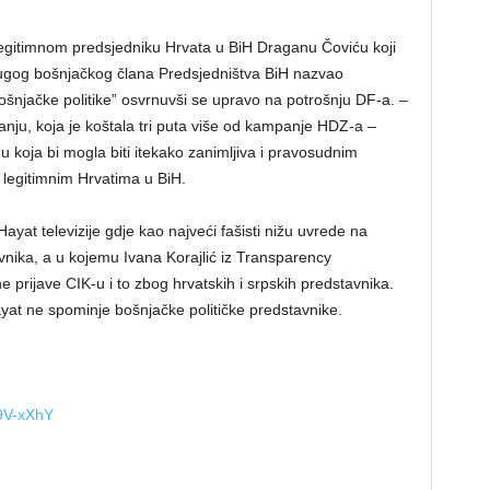
i legitimnom predsjedniku Hrvata u BiH Draganu Čoviću koji
rugog bošnjačkog člana Predsjedništva BiH nazvao
šnjačke politike” osvrnuvši se upravo na potrošnju DF-a. –
anju, koja je koštala tri puta više od kampanje HDZ-a –
 koja bi mogla biti itekako zanimljiva i pravosudnim
 legitimnim Hrvatima u BiH.
ayat televizije gdje kao najveći fašisti nižu uvrede na
avnika, a u kojemu Ivana Korajlić iz Transparency
e prijave CIK-u i to zbog hrvatskih i srpskih predstavnika.
yat ne spominje bošnjačke političke predstavnike.
9V-xXhY