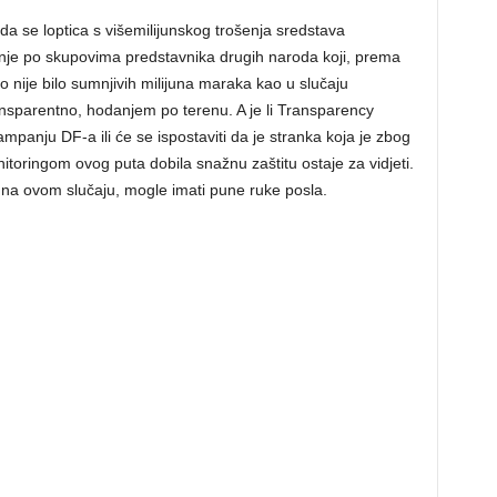
 da se loptica s višemilijunskog trošenja sredstava
nje po skupovima predstavnika drugih naroda koji, prema
o nije bilo sumnjivih milijuna maraka kao u slučaju
nsparentno, hodanjem po terenu. A je li Transparency
mpanju DF-a ili će se ispostaviti da je stranka koja je zbog
itoringom ovog puta dobila snažnu zaštitu ostaje za vidjeti.
ti na ovom slučaju, mogle imati pune ruke posla.