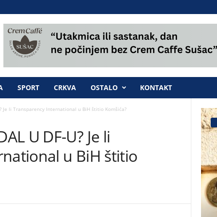
A
SPORT
CRKVA
OSTALO
KONTAKT
Je li Transparency International u BiH štitio Komšića?
AL U DF-U? Je li
national u BiH štitio