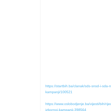
https://startbih.ba/clanak/sds-snsd-i-sda-
kampanji/100521
https://www.oslobodjenje.ba/vijesti/bih/rij
izbornoj-kampanji-398564