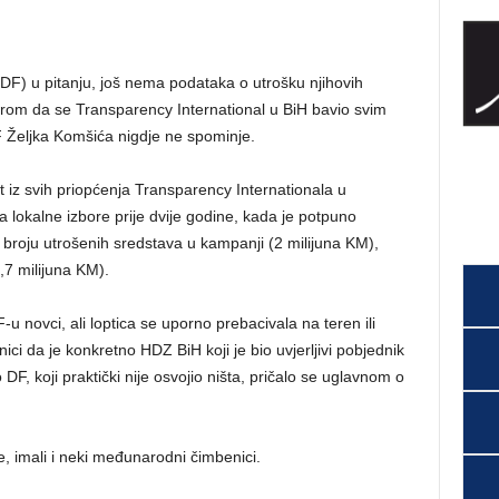
DF) u pitanju, još nema podataka o utrošku njihovih
irom da se Transparency International u BiH bavio svim
F Željka Komšića nigdje ne spominje.
t iz svih priopćenja Transparency Internationala u
a lokalne izbore prije dvije godine, kada je potpuno
 broju utrošenih sredstava u kampanji (2 milijuna KM),
,7 milijuna KM).
 novci, ali loptica se uporno prebacivala na teren ili
ici da je konkretno HDZ BiH koji je bio uvjerljivi pobjednik
F, koji praktički nije osvojio ništa, pričalo se uglavnom o
, imali i neki međunarodni čimbenici.