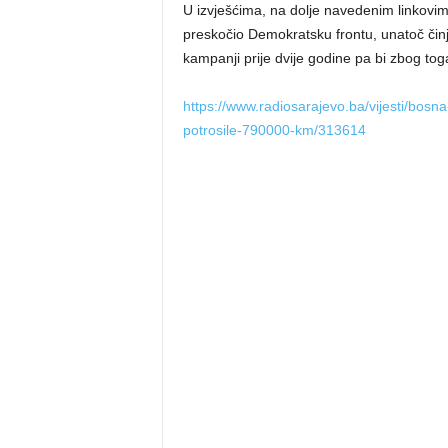
U izvješćima, na dolje navedenim linkovima
preskočio Demokratsku frontu, unatoč čin
kampanji prije dvije godine pa bi zbog to
https://www.radiosarajevo.ba/vijesti/bosn
potrosile-790000-km/313614