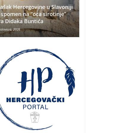
ašak Hercegovine u Slavoniji
 spomen na “oca sirotinje”
Što se nekada jelo
ra Didaka Buntića
najvećih ljetnih vr
kolovoza, 2026
8 kolovoza, 2026