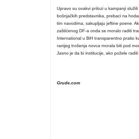
Upravo su ovakvi prilozi u kampanji služili
bošnjačkih predstavnika, prebaci na hoda
tim navodima, sakupljaju jeftine poene. Ak
zaštićenog DF-a onda se moralo raditi tra
International u BiH transparentno pratio ka
ranijeg trošenja novca morala biti pod mon
Jasno je da bi institucije, ako požele radi
Grude.com