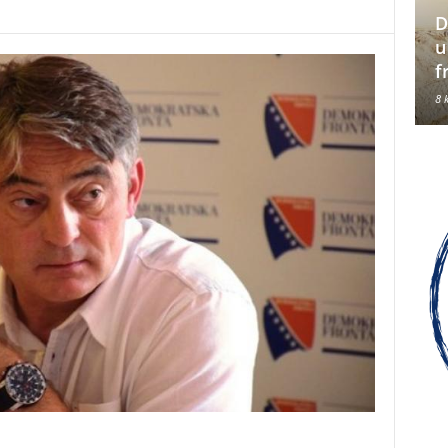
D
Hrvati su jedan od tri
u
konstitutivna naroda u BiH
f
8 kolovoza, 2026
8 