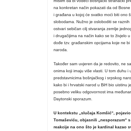
mislim da bi vodeći bošnjački stranački pre
na konkretan način pokazati da od Bosne 
i građana u kojoj će svatko moći biti ono 
slobodama. Nužno je osloboditi se raznih
ostvari sebičan cilj stvaranja zemlje jedn
i drugačijima na način kako se to živjelo
dođe tzv. građanskim opcijama koje ne bi 
naroda.
Također sam uvjeren da je redovito, ne sa
onima koji imaju više vlasti. U tom duhu i 
predstavnicima bošnjačkog i srpskog naro
kako bi i hrvatski narod u BiH bio uistin
posebno veliku odgovornost ima međunaro
Daytonski sporazum.
U kontekstu „slučaja Komšić“, pojavio 
Tomaševiću, objasnili „nesporazum“ s 
reakcije na ono što je kardinal kazao s