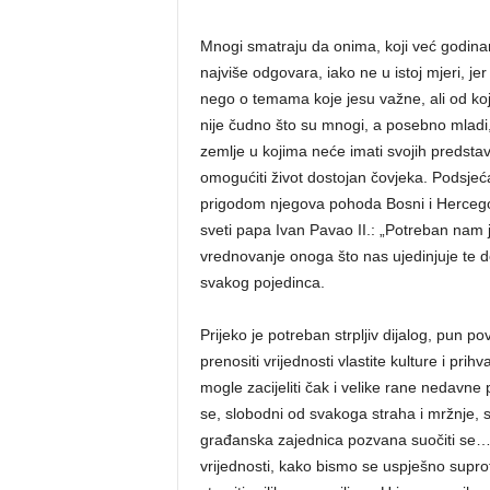
Mnogi smatraju da onima, koji već godinama
najviše odgovara, iako ne u istoj mjeri, j
nego o temama koje jesu važne, ali od koji
nije čudno što su mnogi, a posebno mladi,
zemlje u kojima neće imati svojih predstavn
omogućiti život dostojan čovjeka. Podsje
prigodom njegova pohoda Bosni i Hercegovin
sveti papa Ivan Pavao II.: „Potreban nam 
vrednovanje onoga što nas ujedinjuje te d
svakog pojedinca.
Prijeko je potreban strpljiv dijalog, pun po
prenositi vrijednosti vlastite kulture i pri
mogle zacijeliti čak i velike rane nedavne
se, slobodni od svakoga straha i mržnje,
građanska zajednica pozvana suočiti se… 
vrijednosti, kako bismo se uspješno suprotsta