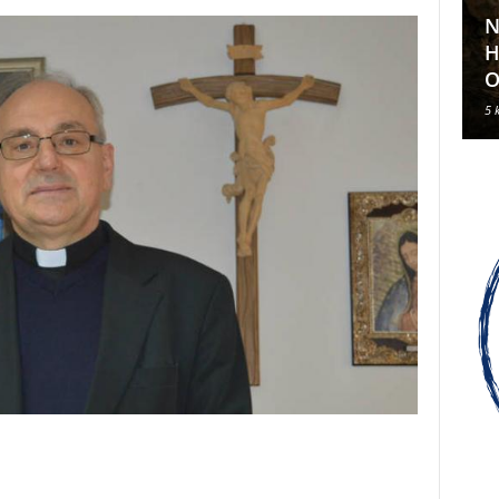
N
Klavirski recital Olivera Kerna
H
u sklopu ARDEA 2026.
O
6 kolovoza, 2026
5 