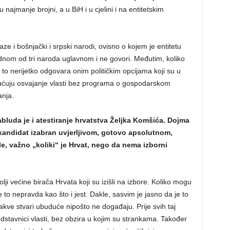
u najmanje brojni, a u BiH i u cjelini i na entitetskim
ze i bošnjački i srpski narodi, ovisno o kojem je entitetu
ednom od tri naroda uglavnom i ne govori. Međutim, koliko
i, to nerijetko odgovara onim političkim opcijama koji su u
gućuju osvajanje vlasti bez programa o gospodarskom
anja.
luda je i atestiranje hrvatstva Željka Komšića. Dojma
aj kandidat izabran uvjerljivom, gotovo apsolutnom,
e, važno „koliki“ je Hrvat, nego da nema izborni
lji većine birača Hrvata koji su izišli na izbore. Koliko mogu
e to nepravda kao što i jest. Dakle, sasvim je jasno da je to
takve stvari ubuduće nipošto ne događaju. Prije svih taj
dstavnici vlasti, bez obzira u kojim su strankama. Također