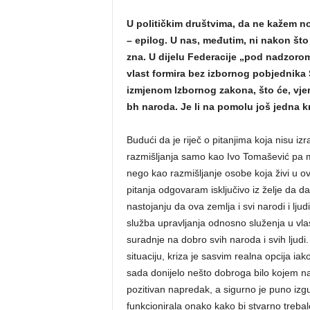
U političkim društvima, da ne kažem 
– epilog. U nas, međutim, ni nakon što s
zna. U dijelu Federacije „pod nadzorom
vlast formira bez izbornog pobjednika 
izmjenom Izbornog zakona, što će, vjer
bh naroda. Je li na pomolu još jedna kriz
Budući da je riječ o pitanjima koja nisu 
razmišljanja samo kao Ivo Tomašević pa m
nego kao razmišljanje osobe koja živi u ov
pitanja odgovaram isključivo iz želje da 
nastojanju da ova zemlja i svi narodi i lju
služba upravljanja odnosno služenja u vl
suradnje na dobro svih naroda i svih ljudi.
situaciju, kriza je sasvim realna opcija ia
sada donijelo nešto dobroga bilo kojem na
pozitivan napredak, a sigurno je puno izgub
funkcionirala onako kako bi stvarno trebal