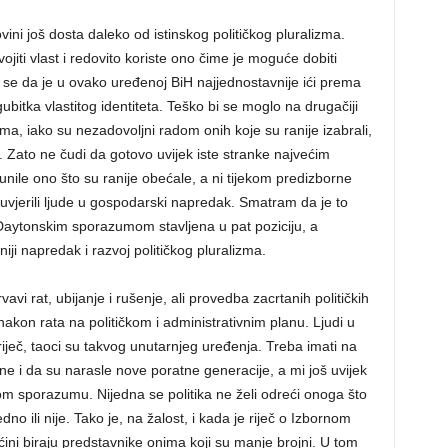
ni još dosta daleko od istinskog političkog pluralizma.
ojiti vlast i redovito koriste ono čime je moguće dobiti
i se da je u ovako uređenoj BiH najjednostavnije ići prema
itka vlastitog identiteta. Teško bi se moglo na drugačiji
ama, iako su nezadovoljni radom onih koje su ranije izabrali,
. Zato ne čudi da gotovo uvijek iste stranke najvećim
unile ono što su ranije obećale, a ni tijekom predizborne
vjerili ljude u gospodarski napredak. Smatram da je to
aytonskim sporazumom stavljena u pat poziciju, a
ji napredak i razvoj političkog pluralizma.
i rat, ubijanje i rušenje, ali provedba zacrtanih političkih
nakon rata na političkom i administrativnim planu. Ljudi u
riječ, taoci su takvog unutarnjeg uređenja. Treba imati na
ine i da su narasle nove poratne generacije, a mi još uvijek
 sporazumu. Nijedna se politika ne želi odreći onoga što
edno ili nije. Tako je, na žalost, i kada je riječ o Izbornom
ini biraju predstavnike onima koji su manje brojni. U tom