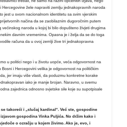
dstavnici trebali, ne samo na razini općenitih izjava, nego
i Hercegovine žele napraviti zemlju jednakopravnih naroda
što jest u svom nacionalnom identitetu sa svim vjerskim
 prijetvornih načina da se zaobilaznim dugoročnim putem
og većinskog naroda u kojoj bi bilo dopušteno živjeti drugima
 u nekim davnim vremenima. Opasna je i želja da se do toga
vodile računa da u ovoj zemlji žive tri jednakopravna
mo u politici nego i u životu uopće, veća odgovornost na
u Bosni i Hercegovini velika je odgovornost na političkim
da, jer imaju više vlasti, da poduzmu konkretne korake
u jednakopravan iako je manje brojan. Naravno, u svemu
dna zajednica odnosno svjetske sile koje su supotpisale
se takoreći i „slučaj kardinal“. Već ste, gospodine
izjavom gospodina Vinka Puljića. No držim kako i
vjedoče o ozračju u kojem živimo. Ako je, evo, i