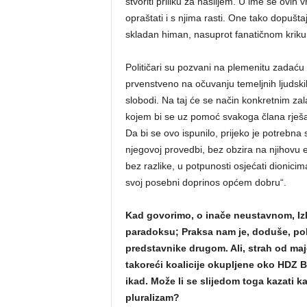
stvoriti priliku za nasiljem. U ime se ovih v
opraštati i s njima rasti. One tako dopuštaj
skladan himan, nasuprot fanatičnom kriku
Političari su pozvani na plemenitu zadaću 
prvenstveno na očuvanju temeljnih ljudski
slobodi. Na taj će se način konkretnim zal
kojem bi se uz pomoć svakoga člana rješ
Da bi se ovo ispunilo, prijeko je potreb
njegovoj provedbi, bez obzira na njihovu et
bez razlike, u potpunosti osjećati dionicima
svoj posebni doprinos općem dobru“.
Kad govorimo, o inače neustavnom, Izb
paradoksu; Praksa nam je, doduše, po
predstavnike drugom. Ali, strah od majo
takoreći koalicije okupljene oko HDZ Bi
ikad. Može li se slijedom toga kazati k
pluralizam?