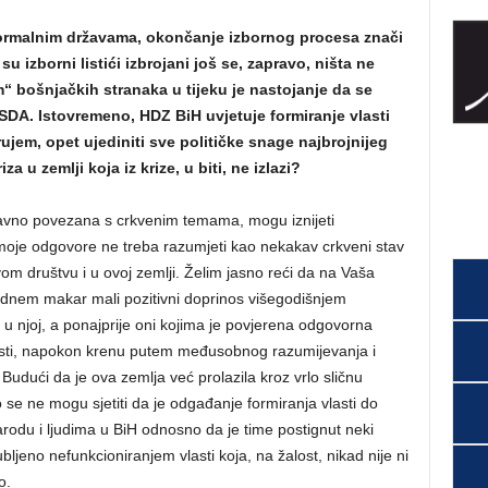
normalnim državama, okončanje izbornog procesa znači
u izborni listići izbrojani još se, zapravo, ništa ne
“ bošnjačkih stranaka u tijeku je nastojanje da se
SDA. Istovremeno, HDZ BiH uvjetuje formiranje vlasti
ujem, opet ujediniti sve političke snage najbrojnijeg
a u zemlji koja iz krize, u biti, ne izlazi?
izravno povezana s crkvenim temama, mogu iznijeti
oje odgovore ne treba razumjeti kao nekakav crkveni stav
om društvu i u ovoj zemlji. Želim jasno reći da na Vaša
dadnem makar mali pozitivni doprinos višegodišnjem
di u njoj, a ponajprije oni kojima je povjerena odgovorna
asti, napokon krenu putem međusobnog razumijevanja i
 Budući da je ova zemlja već prolazila kroz vrlo sličnu
ko se ne mogu sjetiti da je odgađanje formiranja vlasti do
rodu i ljudima u BiH odnosno da je time postignut neki
ljeno nefunkcioniranjem vlasti koja, na žalost, nikad nije ni
o.