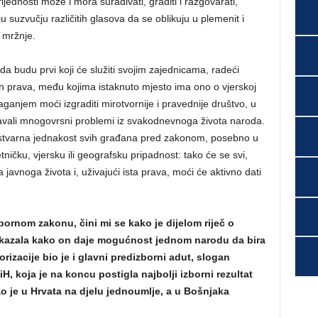
rijednosti može i mora surađivati, graditi i razgovarati,
u suzvučju različitih glasova da se oblikuju u plemenit i
 mržnje.
da budu prvi koji će služiti svojim zajednicama, radeći
h prava, među kojima istaknuto mjesto ima ono o vjerskoj
aganjem moći izgraditi mirotvornije i pravednije društvo, u
avali mnogovrsni problemi iz svakodnevnoga života naroda.
na stvarna jednakost svih građana pred zakonom, posebno u
ničku, vjersku ili geografsku pripadnost: tako će se svi,
 javnoga života i, uživajući ista prava, moći će aktivno dati
ornom zakonu, čini mi se kako je dijelom riječ o
kazala kako on daje mogućnost jednom narodu da bira
rizacije bio je i glavni predizborni adut, slogan
H, koja je na koncu postigla najbolji izborni rezultat
ao je u Hrvata na djelu jednoumlje, a u Bošnjaka