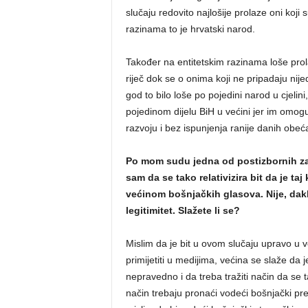
slučaju redovito najlošije prolaze oni koji s
razinama to je hrvatski narod.
Također na entitetskim razinama loše prola
riječ dok se o onima koji ne pripadaju nij
god to bilo loše po pojedini narod u cjelin
pojedinom dijelu BiH u većini jer im omo
razvoju i bez ispunjenja ranije danih obeć
Po mom sudu jedna od postizbornih zab
sam da se tako relativizira bit da je t
većinom bošnjačkih glasova. Nije, dakl
legitimitet. Slažete li se?
Mislim da je bit u ovom slučaju upravo u vo
primijetiti u medijima, većina se slaže da j
nepravedno i da treba tražiti način da se 
način trebaju pronaći vodeći bošnjački pre