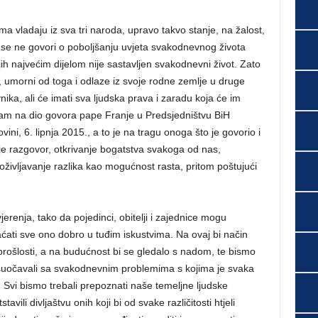
 vladaju iz sva tri naroda, upravo takvo stanje, na žalost,
er se ne govori o poboljšanju uvjeta svakodnevnog života
h najvećim dijelom nije sastavljen svakodnevni život. Zato
 umorni od toga i odlaze iz svoje rodne zemlje u druge
ika, ali će imati sva ljudska prava i zaradu koja će im
ćam na dio govora pape Franje u Predsjedništvu BiH
i, 6. lipnja 2015., a to je na tragu onoga što je govorio i
je razgovor, otkrivanje bogatstva svakoga od nas,
oživljavanje razlika kao mogućnost rasta, pritom poštujući
vjerenja, tako da pojedinci, obitelji i zajednice mogu
hvaćati sve ono dobro u tuđim iskustvima. Na ovaj bi način
 prošlosti, a na budućnost bi se gledalo s nadom, te bismo
 suočavali sa svakodnevnim problemima s kojima je svaka
Svi bismo trebali prepoznati naše temeljne ljudske
vili divljaštvu onih koji bi od svake različitosti htjeli