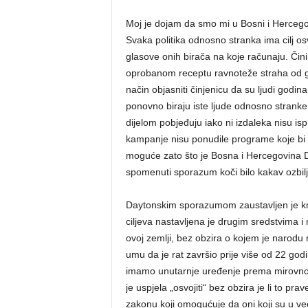
Moj je dojam da smo mi u Bosni i Hercegovi
Svaka politika odnosno stranka ima cilj osv
glasove onih birača na koje računaju. Čin
oprobanom receptu ravnoteže straha od gub
način objasniti činjenicu da su ljudi godin
ponovno biraju iste ljude odnosno stranke
dijelom pobjeđuju iako ni izdaleka nisu isp
kampanje nisu ponudile programe koje bi u
moguće zato što je Bosna i Hercegovina D
spomenuti sporazum koči bilo kakav ozbiljni
Daytonskim sporazumom zaustavljen je krvav
ciljeva nastavljena je drugim sredstvima i 
ovoj zemlji, bez obzira o kojem je narodu 
umu da je rat završio prije više od 22 god
imamo unutarnje uređenje prema mirovnom
je uspjela „osvojiti“ bez obzira je li to prav
zakonu koji omogućuje da oni koji su u već