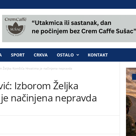
A
SPORT
CRKVA
OSTALO
KONTAKT
m Željka Komšića Hrvatima je načinjena nepravda
ić: Izborom Željka
je načinjena nepravda