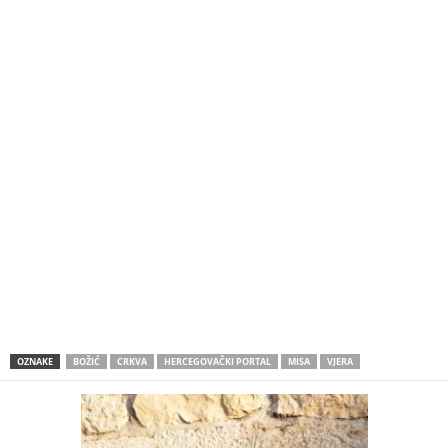
OZNAKE
BOŽIĆ
CRKVA
HERCEGOVAČKI PORTAL
MISA
VJERA