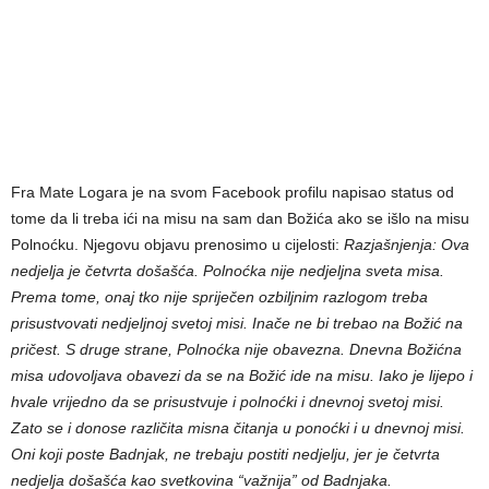
Fra Mate Logara je na svom Facebook profilu napisao status od
tome da li treba ići na misu na sam dan Božića ako se išlo na misu
Polnoćku. Njegovu objavu prenosimo u cijelosti:
Razjašnjenja: Ova
nedjelja je četvrta došašća. Polnoćka nije nedjeljna sveta misa.
Prema tome, onaj tko nije spriječen ozbiljnim razlogom treba
prisustvovati nedjeljnoj svetoj misi. Inače ne bi trebao na Božić na
pričest. S druge strane, Polnoćka nije obavezna. Dnevna Božićna
misa udovoljava obavezi da se na Božić ide na misu. Iako je lijepo i
hvale vrijedno da se prisustvuje i polnoćki i dnevnoj svetoj misi.
Zato se i donose različita misna čitanja u ponoćki i u dnevnoj misi.
Oni koji poste Badnjak, ne trebaju postiti nedjelju, jer je četvrta
nedjelja došašća kao svetkovina “važnija” od Badnjaka.