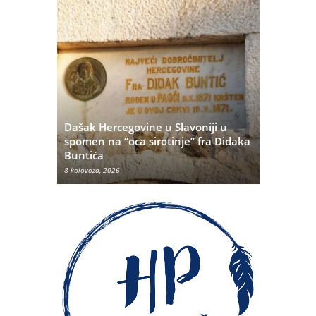
Dašak Hercegovine u Slavoniji u
titutivna
spomen na “oca sirotinje” fra Didaka
Što se ne
Buntića
najvećih 
8 kolovoza, 2026
8 kolovoza, 20