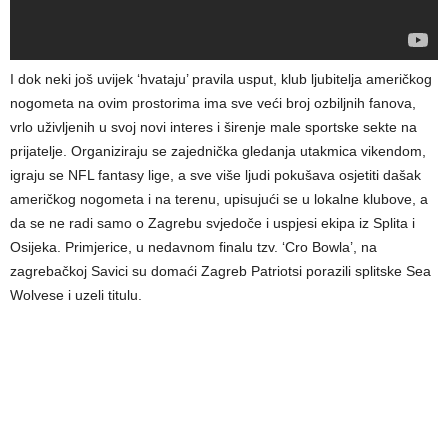
I dok neki još uvijek ‘hvataju’ pravila usput, klub ljubitelja američkog
nogometa na ovim prostorima ima sve veći broj ozbiljnih fanova,
vrlo uživljenih u svoj novi interes i širenje male sportske sekte na
prijatelje. Organiziraju se zajednička gledanja utakmica vikendom,
igraju se NFL fantasy lige, a sve više ljudi pokušava osjetiti dašak
američkog nogometa i na terenu, upisujući se u lokalne klubove, a
da se ne radi samo o Zagrebu svjedoče i uspjesi ekipa iz Splita i
Osijeka. Primjerice, u nedavnom finalu tzv. ‘Cro Bowla’, na
zagrebačkoj Savici su domaći Zagreb Patriotsi porazili splitske Sea
Wolvese i uzeli titulu.