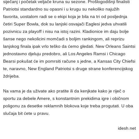
siječanj i početak veljače kruna su sezone. Prošlogodišnji finalisti
Patriotsi standardno su opasni i u krugu su nekoliko najužih
favorita, uostalom radi se o ekipi koja je bila na tri od posljednja
četiri Super Bowla, dok su lanjski osvajači Eaglesi jedva uhvatili
pozivnicu za playoff i nisu na istoj razini. Kladionice im daju bolje
šanse nego nekolicini momčadi s boljim rankingom, ali reprizu
lanjskog finala ipak vrlo teško da ćemo gledati. New Orleans Saintsi
jednostavno djeluju predobro, ali Los Angeles Ramsi i Chicago
Bearsi pokušat će im pomrsiti račune s jedne, a Kansas City Chiefsi
te, naravno, New England Patriotsi s druge strane konferencijskog
ždrijeba.
Na vama je da uživate ako pratite ili da kenjkate kako je riječ o
sportu za debele Amere, s konstantnim prekidima igre i običnom
poligonu za desetke reklamnih blokova koje treba progutati. U oba
slučaja bit ćete u pravu.
idesh.net