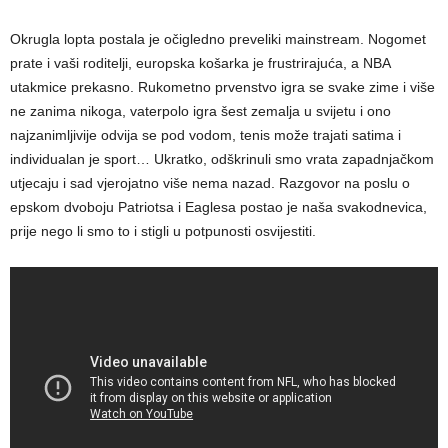
Okrugla lopta postala je očigledno preveliki mainstream. Nogomet
prate i vaši roditelji, europska košarka je frustrirajuća, a NBA
utakmice prekasno. Rukometno prvenstvo igra se svake zime i više
ne zanima nikoga, vaterpolo igra šest zemalja u svijetu i ono
najzanimljivije odvija se pod vodom, tenis može trajati satima i
individualan je sport… Ukratko, odškrinuli smo vrata zapadnjačkom
utjecaju i sad vjerojatno više nema nazad. Razgovor na poslu o
epskom dvoboju Patriotsa i Eaglesa postao je naša svakodnevica,
prije nego li smo to i stigli u potpunosti osvijestiti.