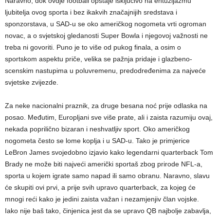
Naravno, dok ovdje football opstaje isključivo na entuzijazmu
ljubitelja ovog sporta i bez ikakvih značajnijih sredstava i
sponzorstava, u SAD-u se oko američkog nogometa vrti ogroman
novac, a o svjetskoj gledanosti Super Bowla i njegovoj važnosti ne
treba ni govoriti. Puno je to više od pukog finala, a osim o
sportskom aspektu priče, velika se pažnja pridaje i glazbeno-
scenskim nastupima u poluvremenu, predodređenima za najveće
svjetske zvijezde.
Za neke nacionalni praznik, za druge besana noć prije odlaska na
posao. Međutim, Europljani sve više prate, ali i zaista razumiju ovaj,
nekada poprilično bizaran i neshvatljiv sport. Oko američkog
nogometa često se lome koplja i u SAD-u. Tako je primjerice
LeBron James svojedobno izjavio kako legendarni quarterback Tom
Brady ne može biti najveći američki sportaš zbog prirode NFL-a,
sporta u kojem igrate samo napad ili samo obranu. Naravno, slavu
će skupiti ovi prvi, a prije svih upravo quarterback, za kojeg će
mnogi reći kako je jedini zaista važan i nezamjenjiv član vojske.
Iako nije baš tako, činjenica jest da se upravo QB najbolje zabavlja,