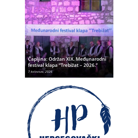
ć
 Alda
Čapljina: Održan XIX. Međunarodni
Čapljina:
festival klapa “Trebižat – 2026.”
Olivera K
7 kolovoza, 2026
7 kolovoza, 20