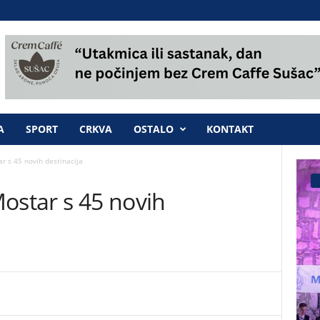
A
SPORT
CRKVA
OSTALO
KONTAKT
r s 45 novih destinacija
ostar s 45 novih