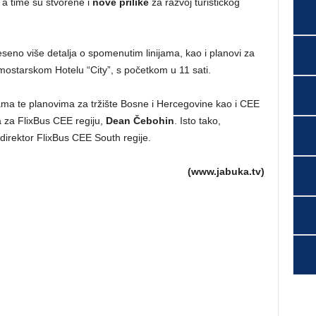
 a time su stvorene i
nove prilike
za razvoj turističkog
neseno više detalja o spomenutim linijama, kao i planovi za
ostarskom Hotelu “City”, s početkom u 11 sati.
ama te planovima za tržište Bosne i Hercegovine kao i CEE
ja za FlixBus CEE regiju,
Dean Čebohin
. Isto tako,
 direktor FlixBus CEE South regije.
(www.jabuka.tv)