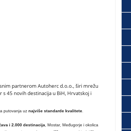
usnim partnerom Autoherc d.o.o., širi mrežu
 s 45 novih destinacija u BiH, Hrvatskoj i
na putovanja uz
najviše standarde kvalitete
.
žava i 2.000 destinacija
, Mostar, Međugorje i okolica