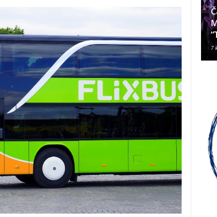
Da li je Janjevac Biskup Palić
Č
ljubomoran na nadbiskupa
M
Alda Cavallija?
“
7 kolovoza, 2026
7 