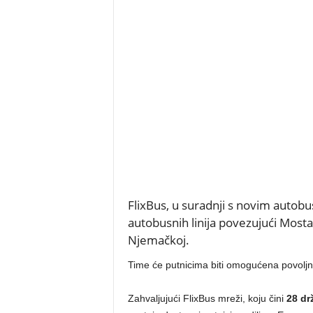
FlixBus, u suradnji s novim autob
autobusnih linija povezujući Mostar
Njemačkoj.
Time će putnicima biti omogućena povolj
Zahvaljujući FlixBus mreži, koju čini
28 dr