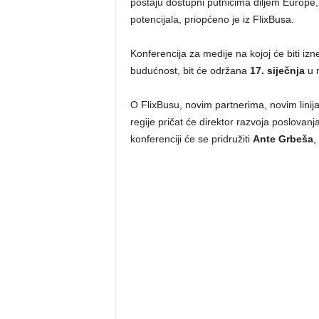
postaju dostupni putnicima diljem Europe,
potencijala, priopćeno je iz FlixBusa.
Konferencija za medije na kojoj će biti iz
budućnost, bit će održana
17. siječnja
u m
O FlixBusu, novim partnerima, novim linij
regije pričat će direktor razvoja poslovan
konferenciji će se pridružiti
Ante Grbeša
,