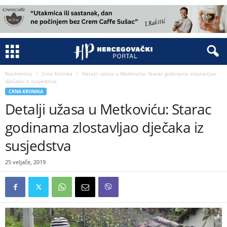
Naslovnica
Crna Kronika
Detalji užasa u Metkoviću: Starac godinama zlostavljao
dječaka iz susjedstva
CRNA KRONIKA
Detalji užasa u Metkoviću: Starac
godinama zlostavljao dječaka iz
susjedstva
25 veljače, 2019