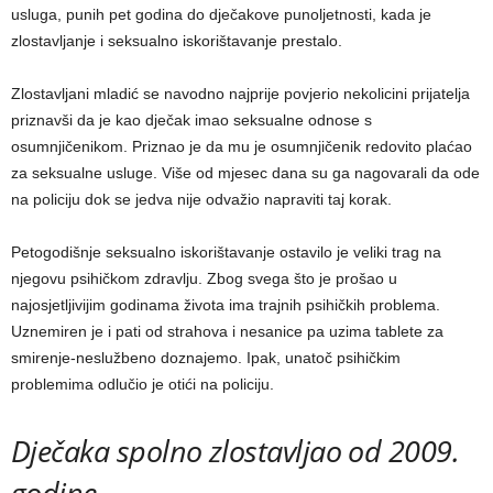
usluga, punih pet godina do dječakove punoljetnosti, kada je
zlostavljanje i seksualno iskorištavanje prestalo.
Zlostavljani mladić se navodno najprije povjerio nekolicini prijatelja
priznavši da je kao dječak imao seksualne odnose s
osumnjičenikom. Priznao je da mu je osumnjičenik redovito plaćao
za seksualne usluge. Više od mjesec dana su ga nagovarali da ode
na policiju dok se jedva nije odvažio napraviti taj korak.
Petogodišnje seksualno iskorištavanje ostavilo je veliki trag na
njegovu psihičkom zdravlju. Zbog svega što je prošao u
najosjetljivijim godinama života ima trajnih psihičkih problema.
Uznemiren je i pati od strahova i nesanice pa uzima tablete za
smirenje-neslužbeno doznajemo. Ipak, unatoč psihičkim
problemima odlučio je otići na policiju.
Dječaka spolno zlostavljao od 2009.
godine