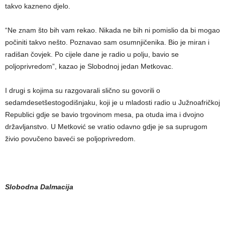
takvo kazneno djelo.
“Ne znam što bih vam rekao. Nikada ne bih ni pomislio da bi mogao
počiniti takvo nešto. Poznavao sam osumnjičenika. Bio je miran i
radišan čovjek. Po cijele dane je radio u polju, bavio se
poljoprivredom”, kazao je Slobodnoj jedan Metkovac.
I drugi s kojima su razgovarali slično su govorili o
sedamdesetšestogodišnjaku, koji je u mladosti radio u Južnoafričkoj
Republici gdje se bavio trgovinom mesa, pa otuda ima i dvojno
državljanstvo. U Metković se vratio odavno gdje je sa suprugom
živio povučeno baveći se poljoprivredom.
Slobodna Dalmacija