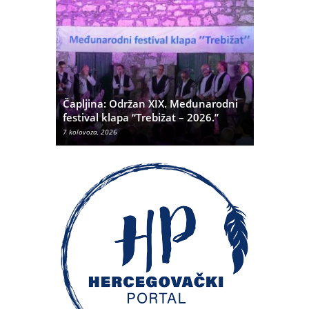
ć
 Alda
Čapljina: Održan XIX. Međunarodni
Čapljina:
festival klapa “Trebižat – 2026.”
Olivera K
7 kolovoza, 2026
7 kolovoza, 20