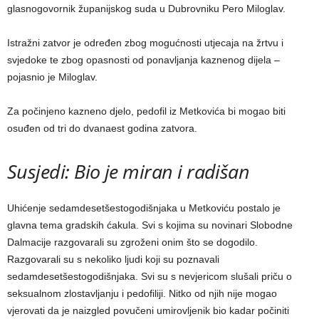
glasnogovornik županijskog suda u Dubrovniku Pero Miloglav.
Istražni zatvor je određen zbog mogućnosti utjecaja na žrtvu i
svjedoke te zbog opasnosti od ponavljanja kaznenog dijela –
pojasnio je Miloglav.
Za počinjeno kazneno djelo, pedofil iz Metkovića bi mogao biti
osuđen od tri do dvanaest godina zatvora.
Susjedi: Bio je miran i radišan
Uhićenje sedamdesetšestogodišnjaka u Metkoviću postalo je
glavna tema gradskih ćakula. Svi s kojima su novinari Slobodne
Dalmacije razgovarali su zgroženi onim što se dogodilo.
Razgovarali su s nekoliko ljudi koji su poznavali
sedamdesetšestogodišnjaka. Svi su s nevjericom slušali priču o
seksualnom zlostavljanju i pedofiliji. Nitko od njih nije mogao
vjerovati da je naizgled povučeni umirovljenik bio kadar počiniti