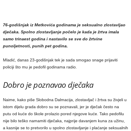
76-godišnjak iz Metkovića godinama je seksualno zlostavljao
dječaka. Spolno zlostavljanje počelo je kada je žrtva imala
samo trinaest godina i nastavilo se sve do žrtvine
punoljetnosti, punih pet godina.
Mladić, danas 23-godišnjak tek je sada smogao snage prijaviti
policiji što mu je pedofil godinama radio.
Dobro je poznavao dječaka
Naime, kako piše Slobodna Dalmacija, zlostavljač i žrtva su živjeli u
istom dijelu grada dobro su se poznavali, jer je dječak često na
putu od kuće do škole prolazio pored njegove kuće. Tako pedofilu
nije bilo teško namamiti dječaka, najprije davanjem kuna za užinu,
a kasnije se to pretvorilo u spolno zlostavljanje i plaćanje seksualnih