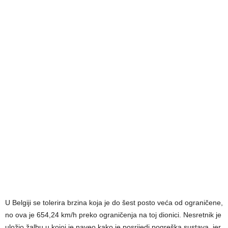
U Belgiji se tolerira brzina koja je do šest posto veća od ograničene,
no ova je 654,24 km/h preko ograničenja na toj dionici. Nesretnik je
uložio žalbu u kojoj je naveo kako je posrijedi pogreška sustava, jer