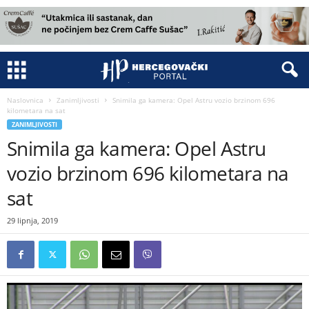
Naslovnica
Zanimljivosti
Snimila ga kamera: Opel Astru vozio brzinom 696
kilometara na sat
ZANIMLJIVOSTI
Snimila ga kamera: Opel Astru
vozio brzinom 696 kilometara na
sat
29 lipnja, 2019