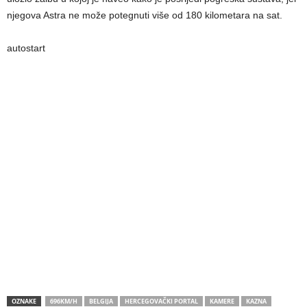
njegova Astra ne može potegnuti više od 180 kilometara na sat.
autostart
OZNAKE
696KM/H
BELGIJA
HERCEGOVAČKI PORTAL
KAMERE
KAZNA