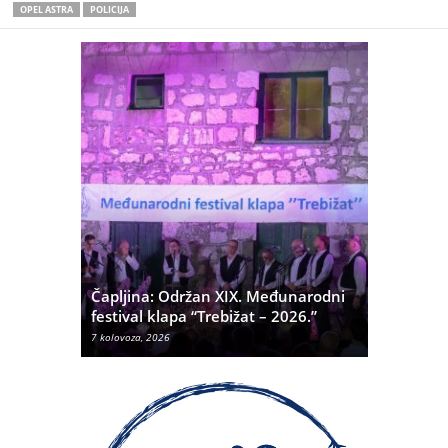
OPEL ASTRA
POLICIJA
ć
 Alda
Čapljina: Održan XIX. Međunarodni
Čapljina:
festival klapa “Trebižat – 2026.”
Olivera K
7 kolovoza, 2026
7 kolovoza, 20